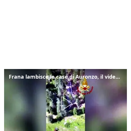
Frana lambisce le case di Auronzo, il video dall'elicottero dei vigili del fuoco