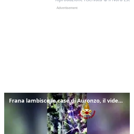
Frana lambisce le case di Auronzo, il video dall'elicottero dei vigili del fuoco