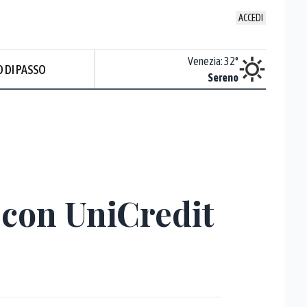
ACCEDI
Udine
:
32.2
°
Venezia
:
32
°
 DI PASSO
ente soleggiato
Sereno
Prev
e con UniCredit