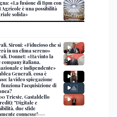
gna: «La fusione di Bpm con
 Agricole è una possibilità
riale solida»
li, Sironi: «Fiducioso che si
erà in un clima sereno»
ali, Donnet: «Ha vinto la
c company italiana,
nazionale e indipendente»
blea Generali, cosa è
sso: la video spiegazione
funziona l'acquisizione di
anca?
00 Trieste, Gastaldello
edit): "Digitale e
ibilità, due sfide
tamente connesse"