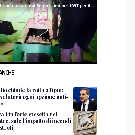
Ecco il tanko usato dai Serenissimi nel 1997 per il blitz a San Marco
 ANCHE
lio chiude la rotta a Bpm:
valuterà ogni opzione anti-
a»
li in forte crescita nel
re, sale l’impatto di incendi
strofi