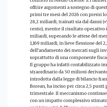
conflitto in Medio Oriente. E i nume
offrire argomenti a sostegno di questa
primi tre mesi del 2026 con premi lord
28,2 miliardi, trainati sia dal danni (+
cento), mentre il risultato operativo è
miliardi, superando le attese del merc
1,169 miliardi, in lieve flessione del 2
dell’andamento dei mercati sugli inve
soprattutto di una componente fiscale
Il gruppo ha infatti contabilizzato
straordinario da 50 milioni derivant
introdotta dalla legge di bilancio fr
Borean, ha inciso per circa 2,5 punti 
trimestrale. Il meccanismo continuer
con un impatto complessivo stimato i