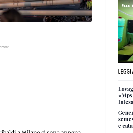
LEGGI
Lovag
«Mps 
Intes
Genera
semest
e cata
aribaldi a Milano ci sono appena