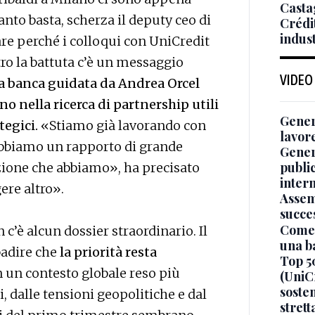
Casta
nto basta, scherza il deputy ceo di
Crédit
indust
are perché i colloqui con UniCredit
ro la battuta c’è un messaggio
VIDEO
e la banca guidata da Andrea Orcel
no nella ricerca di partnership utili
Genera
ategici.
«Stiamo già lavorando con
lavor
abbiamo un rapporto di grande
Gener
publi
zione che abbiamo», ha precisato
inter
ere altro».
Assem
succe
Come 
c’è alcun dossier straordinario. Il
una b
badire che
la priorità resta
Top 5
in un contesto globale reso più
(UniCr
sosten
, dalle tensioni geopolitiche e dal
stret