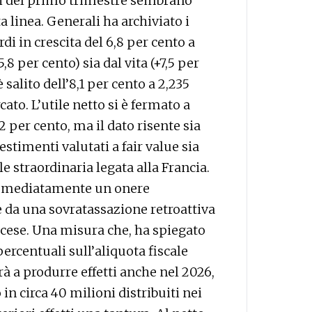
ri del primo trimestre sembrano
 linea. Generali ha archiviato i
i in crescita del 6,8 per cento a
5,8 per cento) sia dal vita (+7,5 per
 salito dell’8,1 per cento a 2,235
ato. L’utile netto si è fermato a
,2 per cento, ma il dato risente sia
stimenti valutati a fair value sia
 straordinaria legata alla Francia.
 immediatamente un onere
e da una sovratassazione retroattiva
ancese. Una misura che, ha spiegato
percentuali sull’aliquota fiscale
à a produrre effetti anche nel 2026,
n circa 40 milioni distribuiti nei