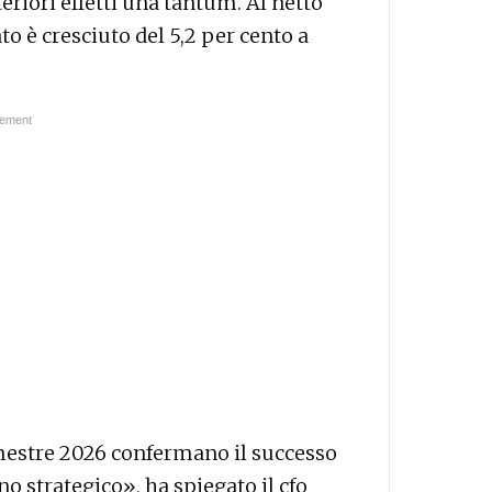
eriori effetti una tantum. Al netto
to è cresciuto del 5,2 per cento a
imestre 2026 confermano il successo
o strategico», ha spiegato il cfo