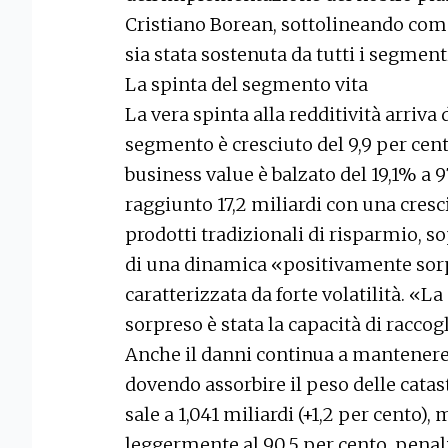
Cristiano Borean, sottolineando come 
sia stata sostenuta da tutti i segment
La spinta del segmento vita
La vera spinta alla redditività arriva d
segmento è cresciuto del 9,9 per cent
business value è balzato del 19,1% a 
raggiunto 17,2 miliardi con una cres
prodotti tradizionali di risparmio, s
di una dinamica «positivamente sor
caratterizzata da forte volatilità. «L
sorpreso è stata la capacità di raccog
Anche il danni continua a mantenere u
dovendo assorbire il peso delle catast
sale a 1,041 miliardi (+1,2 per cento)
leggermente al 90,5 per cento, penal