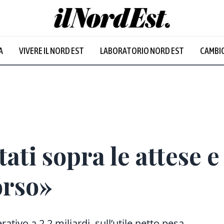
A
VIVERE IL NORD EST
LABORATORIO NORD EST
CAMBIO
Prevalentem
tati sopra le attese 
orso»
rativo a 2,2 miliardi, sull’utile netto pesa