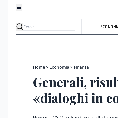
ECONOMI
Home
Economia
Finanza
Generali, risul
«dialoghi in c
Premi a 28,2 miliardi e risultato ope