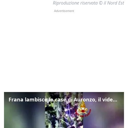
Riproduzione riservata © il Nord Est
Frana lambisce le case di Auronzo, il video dall'elicottero dei vigili del fuoco