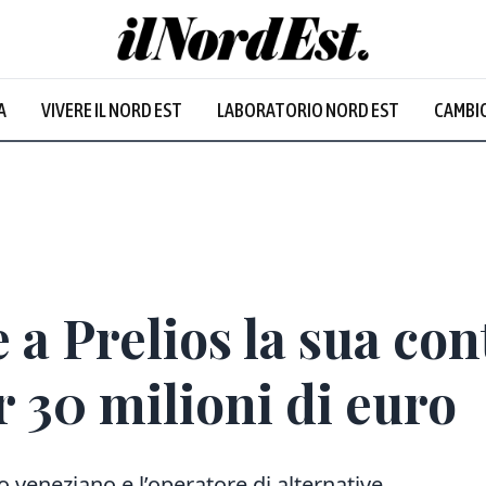
A
VIVERE IL NORD EST
LABORATORIO NORD EST
CAMBIO
Prevalentem
 a Prelios la sua con
 30 milioni di euro
to veneziano e l’operatore di alternative