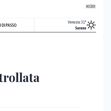
ACCEDI
Udine
:
31.3
°
Venezia
:
31
°
 DI PASSO
ente soleggiato
Sereno
Prev
trollata