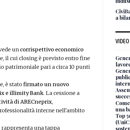
indust
CiviBa
a bil
VIDEO
evede un
corrispettivo economico
Genera
e, il cui closing è previsto entro fine
lavor
io patrimoniale pari a circa 10 punti
Gener
publi
inter
e, è stato
firmato un nuovo
Assem
x e illimity Bank
. La cessione a
succe
ttività di ARECneprix
,
Come 
una b
ofessionalità interne nell'ambito
Top 5
(UniCr
s rappresenta una tappa
sosten