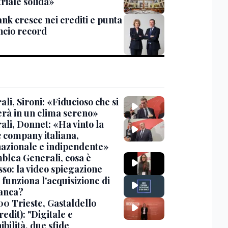
riale solida»
nk cresce nei crediti e punta
ancio record
li, Sironi: «Fiducioso che si
erà in un clima sereno»
ali, Donnet: «Ha vinto la
c company italiana,
nazionale e indipendente»
blea Generali, cosa è
sso: la video spiegazione
funziona l'acquisizione di
anca?
00 Trieste, Gastaldello
edit): "Digitale e
ibilità, due sfide