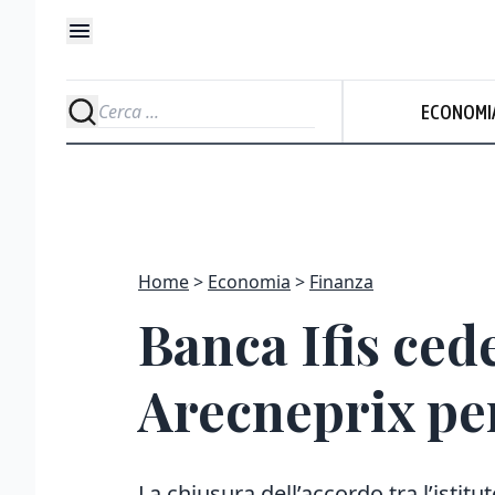
ECONOMI
Home
Economia
Finanza
Banca Ifis cede
Arecneprix per
La chiusura dell’accordo tra l’istitu