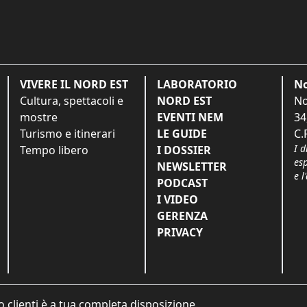
VIVERE IL NORD EST
LABORATORIO
No
Cultura, spettacoli e
NORD EST
No
mostre
EVENTI NEM
34
Turismo e itinerari
LE GUIDE
C.
I d
Tempo libero
I DOSSIER
es
NEWSLETTER
e l
PODCAST
I VIDEO
GERENZA
PRIVACY
o clienti è a tua completa disposizione.