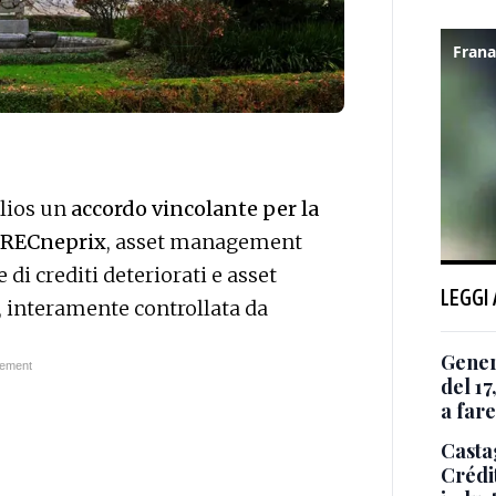
elios un
accordo vincolante per la
 ARECneprix
, asset management
di crediti deteriorati e asset
LEGGI
 interamente controllata da
Genera
del 1
a fare
Casta
Crédit