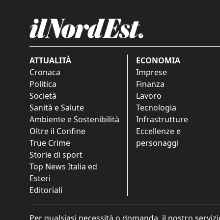
ATTUALITÀ
ECONOMIA
Cronaca
Imprese
Politica
Finanza
Società
Lavoro
Sanità e Salute
Tecnologia
Ambiente e Sostenibilità
Infrastrutture
Oltre il Confine
Eccellenze e
True Crime
personaggi
Storie di sport
Top News Italia ed
Esteri
Editoriali
Per qualsiasi necessità o domanda, il nostro servizi