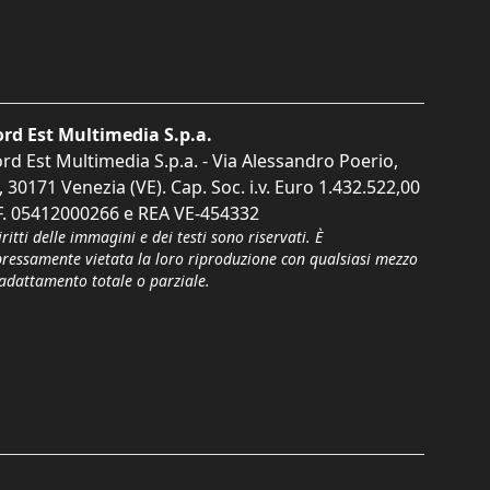
rd Est Multimedia S.p.a.
rd Est Multimedia S.p.a. - Via Alessandro Poerio,
, 30171 Venezia (VE). Cap. Soc. i.v. Euro 1.432.522,00
F. 05412000266 e REA VE-454332
iritti delle immagini e dei testi sono riservati. È
pressamente vietata la loro riproduzione con qualsiasi mezzo
'adattamento totale o parziale.