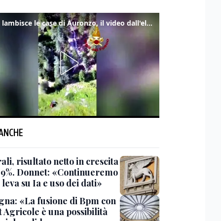
Frana lambisce le case di Auronzo, il video dall'elicottero dei vigili del fuoco
 ANCHE
li, risultato netto in crescita
7,9%. Donnet: «Continueremo
 leva su Ia e uso dei dati»
gna: «La fusione di Bpm con
 Agricole è una possibilità