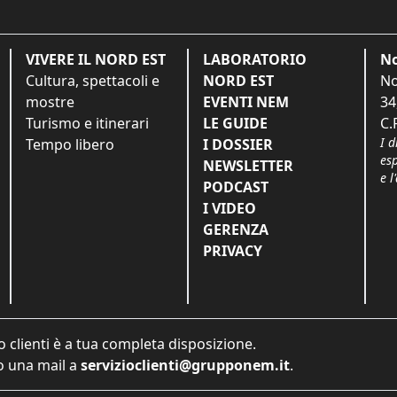
VIVERE IL NORD EST
LABORATORIO
No
Cultura, spettacoli e
NORD EST
No
mostre
EVENTI NEM
34
Turismo e itinerari
LE GUIDE
C.
I d
Tempo libero
I DOSSIER
es
NEWSLETTER
e l
PODCAST
I VIDEO
GERENZA
PRIVACY
o clienti è a tua completa disposizione.
 una mail a
servizioclienti@grupponem.it
.