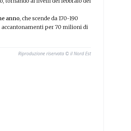
, tornando ai livelli del febbraio del
ine anno
, che scende da 170-190
di accantonamenti per 70 milioni di
Riproduzione riservata © il Nord Est