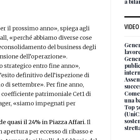
a bil
VIDEO
r il prossimo anno», spiega agli
call, «perché abbiamo diverse cose
Genera
deconsolidamento del business degli
lavor
nsione dell’operazione».
Gener
publi
strategico entro fine anno»,
inter
sito definitivo dell’ispezione di
Assem
izio di settembre». Per fine anno,
succe
Come 
 coefficiente patrimoniale Cet1 di
una b
nager, «siamo impegnati per
Top 5
(UniCr
sosten
de quasi il 24% in Piazza Affari.
Il
stret
in apertura per eccesso di ribasso e