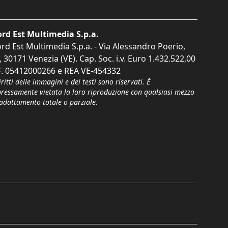
rd Est Multimedia S.p.a.
rd Est Multimedia S.p.a. - Via Alessandro Poerio,
, 30171 Venezia (VE). Cap. Soc. i.v. Euro 1.432.522,00
F. 05412000266 e REA VE-454332
iritti delle immagini e dei testi sono riservati. È
pressamente vietata la loro riproduzione con qualsiasi mezzo
'adattamento totale o parziale.