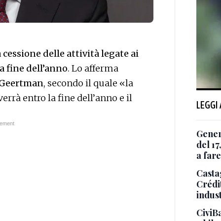
 cessione delle attività legate ai
la fine dell’anno
. Lo afferma
 Geertman
, secondo il quale «la
errà entro la fine dell’anno e il
LEGGI
Genera
del 1
a fare
Casta
Crédit
indust
CiviBa