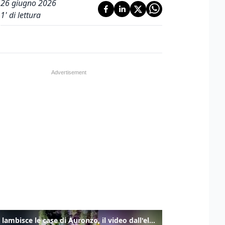
26 giugno 2026
1
' di lettura
Frana lambisce le case di Auronzo, il video dall'elicottero dei vigili del fuoco