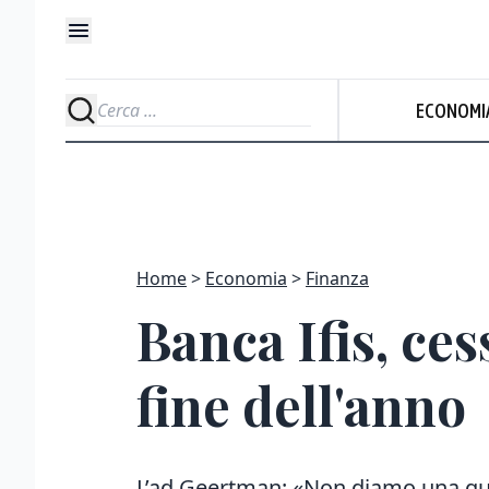
ECONOMI
Home
Economia
Finanza
Banca Ifis, ces
fine dell'anno
L’ad Geertman: «Non diamo una gu