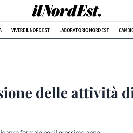
Udine
:
24.1
°
A
VIVERE IL NORD EST
LABORATORIO NORD EST
CAMBIO
Temporali
Prevalentem
sione delle attività d
idance formale per il prossimo anno