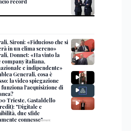
ancio record
li, Sironi: «Fiducioso che si
erà in un clima sereno»
ali, Donnet: «Ha vinto la
c company italiana,
nazionale e indipendente»
blea Generali, cosa è
sso: la video spiegazione
funziona l'acquisizione di
anca?
00 Trieste, Gastaldello
edit): "Digitale e
ibilità, due sfide
tamente connesse"