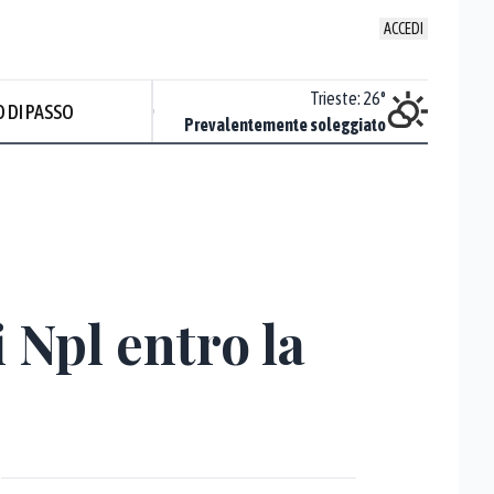
ACCEDI
Venezia
:
25.4
°
Trieste
:
26
°
 DI PASSO
ente soleggiato
Prevalentemente soleggiato
Prev
i Npl entro la