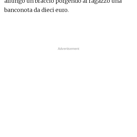
allungò un braccio porgendo al ragazzo una
banconota da dieci euro.