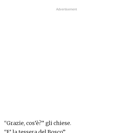
“Grazie, cos’è?” gli chiese.
“E’ la tessera del Bosco”.