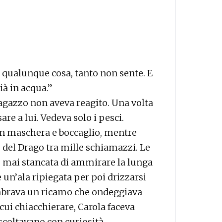
gli qualunque cosa, tanto non sente. E
ià in acqua.”
 ragazzo non aveva reagito. Una volta
re a lui. Vedeva solo i pesci.
on maschera e boccaglio, mentre
o del Drago tra mille schiamazzi. Le
e mai stancata di ammirare la lunga
 un’ala ripiegata per poi drizzarsi
embrava un ricamo che ondeggiava
ui chiacchierare, Carola faceva
ascoltavano con curiosità.