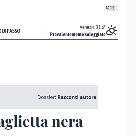
ACCEDI
Udine
:
33.6
°
Venezia
:
31.6
°
 DI PASSO
Sereno
Prevalentemente soleggiato
Dossier:
Racconti autore
aglietta nera