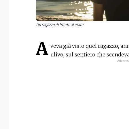
Un ragazzo di fronte al mare
A
veva già visto quel ragazzo, an
ulivo, sul sentiero che scendeva