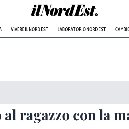
A
VIVERE IL NORD EST
LABORATORIO NORD EST
CAMBIO
o al ragazzo con la m