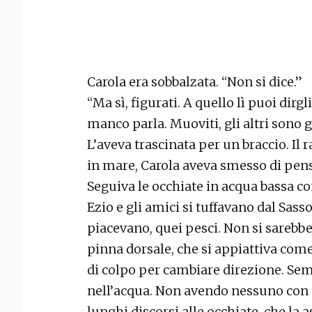
Carola era sobbalzata. “Non si dice.”
“Ma sì, figurati. A quello lì puoi dir
manco parla. Muoviti, gli altri sono g
L’aveva trascinata per un braccio. Il
in mare, Carola aveva smesso di pensa
Seguiva le occhiate in acqua bassa c
Ezio e gli amici si tuffavano dal Sass
piacevano, quei pesci. Non si sarebb
pinna dorsale, che si appiattiva come
di colpo per cambiare direzione. S
nell’acqua. Non avendo nessuno con c
lunghi discorsi alle occhiate, che la 