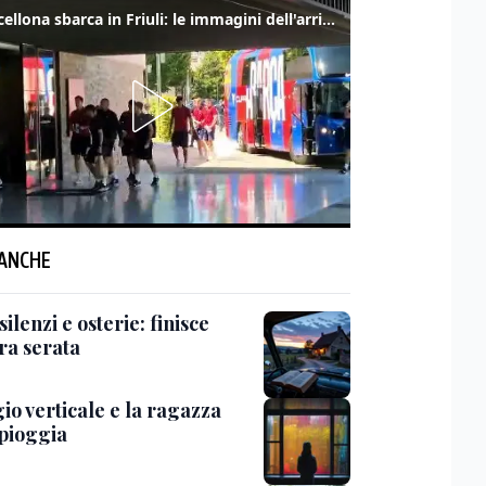
Il Barcellona sbarca in Friuli: le immagini dell'arrivo in albergo
 ANCHE
 silenzi e osterie: finisce
ra serata
gio verticale e la ragazza
 pioggia