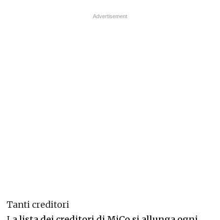
Tanti creditori
L
a lista dei creditori di MiCo si allunga ogni