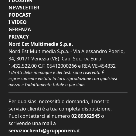
I DOSSIER
NEWSLETTER
PODCAST
I VIDEO
GERENZA
PRIVACY
Nord Est Multimedia S.p.a.
Nord Est Multimedia S.p.a. - Via Alessandro Poerio,
34, 30171 Venezia (VE). Cap. Soc. i.v. Euro
1.432.522,00 C.F. 05412000266 e REA VE-454332
I diritti delle immagini e dei testi sono riservati. È
espressamente vietata la loro riproduzione con qualsiasi
mezzo e l'adattamento totale o parziale.
Per qualsiasi necessità o domanda, il nostro
servizio clienti è a tua completa disposizione.
Puoi contattarci al numero
02 89362545
o
scrivendo una mail a
servizioclienti@grupponem.it
.