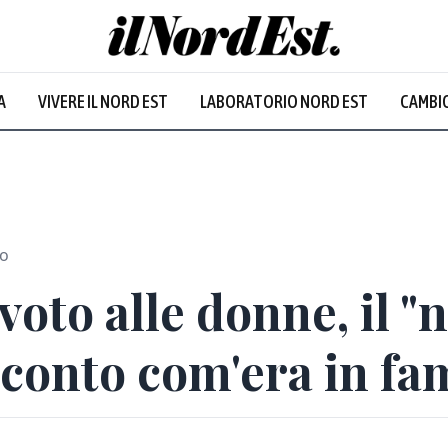
A
VIVERE IL NORD EST
LABORATORIO NORD EST
CAMBIO
Prevalentem
eo
voto alle donne, il "
cconto com'era in fa