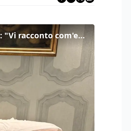
Ottant'anni di voto alle donne, il "nipote" di Lina Merlin: "Vi racconto com'era in famiglia"