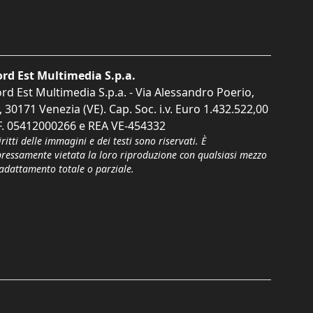
rd Est Multimedia S.p.a.
rd Est Multimedia S.p.a. - Via Alessandro Poerio,
, 30171 Venezia (VE). Cap. Soc. i.v. Euro 1.432.522,00
F. 05412000266 e REA VE-454332
iritti delle immagini e dei testi sono riservati. È
pressamente vietata la loro riproduzione con qualsiasi mezzo
'adattamento totale o parziale.