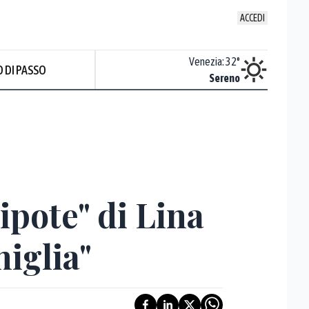
ACCEDI
Udine
:
32.2
°
Venezia
:
32
°
 DI PASSO
ente soleggiato
Sereno
Prev
nipote" di Lina
miglia"