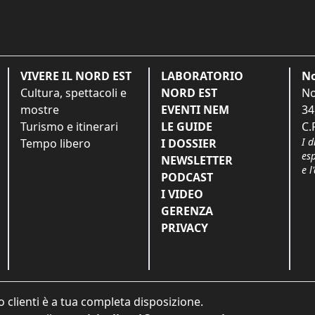
VIVERE IL NORD EST
LABORATORIO
No
Cultura, spettacoli e
NORD EST
No
mostre
EVENTI NEM
34
Turismo e itinerari
LE GUIDE
C.
I d
Tempo libero
I DOSSIER
es
NEWSLETTER
e l
PODCAST
I VIDEO
GERENZA
PRIVACY
o clienti è a tua completa disposizione.