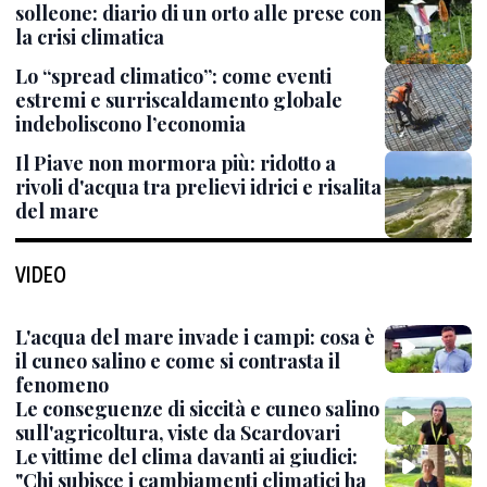
solleone: diario di un orto alle prese con
la crisi climatica
Lo “spread climatico”: come eventi
estremi e surriscaldamento globale
indeboliscono l’economia
Il Piave non mormora più: ridotto a
rivoli d'acqua tra prelievi idrici e risalita
del mare
VIDEO
L'acqua del mare invade i campi: cosa è
il cuneo salino e come si contrasta il
fenomeno
Le conseguenze di siccità e cuneo salino
sull'agricoltura, viste da Scardovari
Le vittime del clima davanti ai giudici:
"Chi subisce i cambiamenti climatici ha