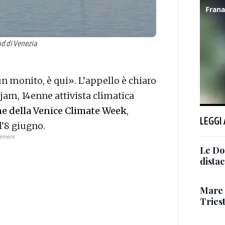
ud di Venezia
un monito, è qui». L’appello è chiaro
jam, 14enne attivista climatica
e della Venice Climate Week
,
LEGGI
l’8 giugno.
Le Dol
distac
Mare m
Triest