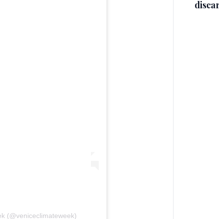
discar
ek (@veniceclimateweek)