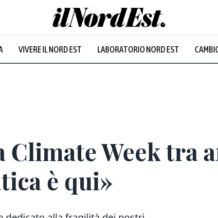
A
VIVERE IL NORD EST
LABORATORIO NORD EST
CAMBIO
a Climate Week tra ar
tica è qui»
dedicato alla fragilità dei nostri