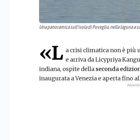
Una panoramica sull'isola di Poveglia, nella laguna a s
«L
a crisi climatica non è più 
e arriva da Licypriya Kangu
indiana, ospite della
seconda edizion
inaugurata a Venezia e aperta fino al