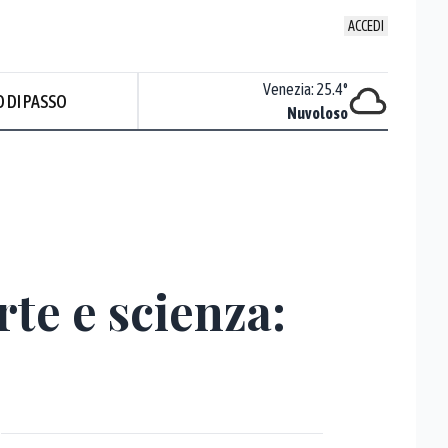
ACCEDI
Udine
:
23
°
Venezia
:
25.4
°
 DI PASSO
Nuvoloso
Nuvoloso
te e scienza: