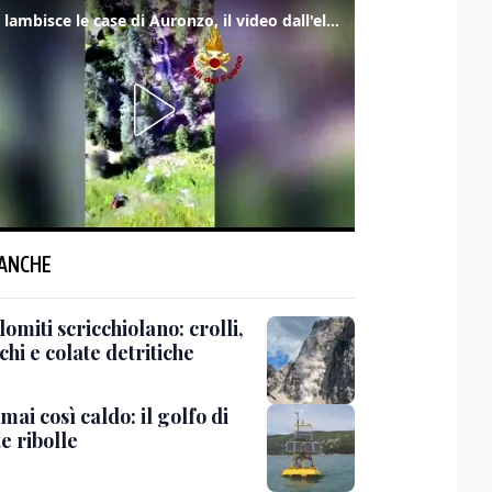
Frana lambisce le case di Auronzo, il video dall'elicottero dei vigili del fuoco
 ANCHE
omiti scricchiolano: crolli,
chi e colate detritiche
ai così caldo: il golfo di
e ribolle