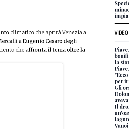
Specie
minac
impian
to climatico che aprirà Venezia a
VIDEO
ercalli a Eugenio Cesaro degli
Piave,
mento che
affronta il tema oltre la
bonif
la sto
Piave
"Ecco 
per i
Gli or
Dolom
aveva
Il dro
un'oas
lagun
Vanoi 