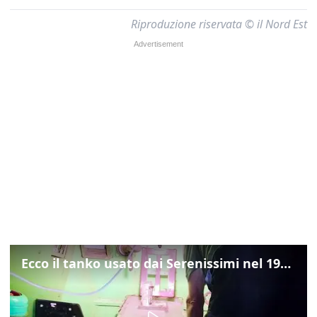
Riproduzione riservata © il Nord Est
Ecco il tanko usato dai Serenissimi nel 1997 per il blitz a San Marco