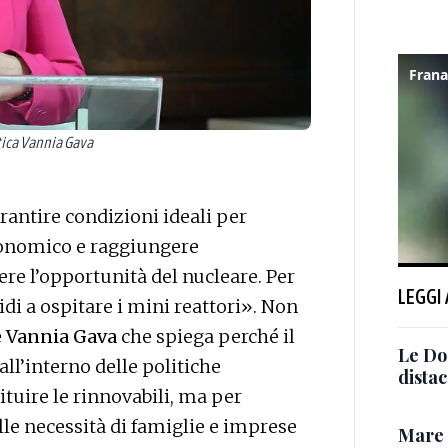
tica Vannia Gava
rantire condizioni ideali per
conomico e raggiungere
re l’opportunità del nucleare. Per
LEGGI
idi a ospitare i mini reattori». Non
e Vannia Gava
che spiega perché il
Le Dol
ll’interno delle politiche
distac
tuire le rinnovabili, ma per
alle necessità di famiglie e imprese
Mare m