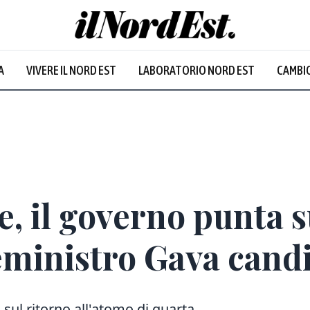
A
VIVERE IL NORD EST
LABORATORIO NORD EST
CAMBIO
Prevalentem
e, il governo punta s
iceministro Gava cand
sul ritorno all'atomo di quarta