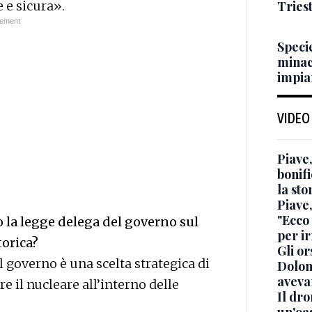
Triest
 e sicura».
Specie
minac
impian
VIDEO
Piave,
bonif
la sto
Piave
"Ecco 
 la legge delega del governo sul
per i
torica?
Gli or
dal governo è una scelta strategica di
Dolom
aveva
e il nucleare all’interno delle
Il dro