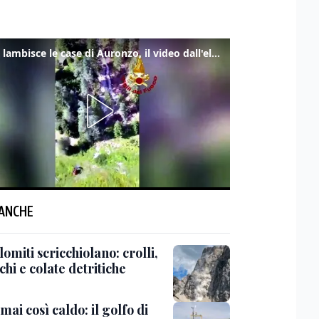
Frana lambisce le case di Auronzo, il video dall'elicottero dei vigili del fuoco
 ANCHE
omiti scricchiolano: crolli,
chi e colate detritiche
ai così caldo: il golfo di