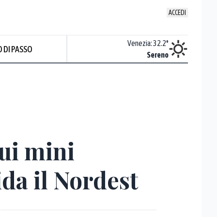
ACCEDI
Udine
:
34.4
°
Venezia
:
32.2
°
 DI PASSO
ente soleggiato
Sereno
ui mini
ida il Nordest