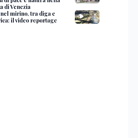
i di pace e natura nella
a di Venezia
nel mirino, tra diga e
ica: il video reportage