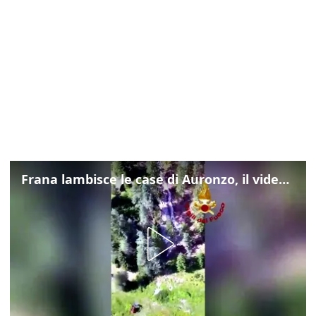
Frana lambisce le case di Auronzo, il video dall'elicottero dei vigili del fuoco