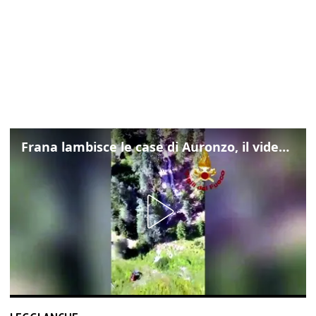
Frana lambisce le case di Auronzo, il video dall'elicottero dei vigili del fuoco