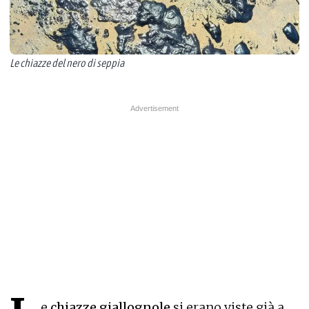
Le chiazze del nero di seppia
e
chiazze giallognole
si erano viste già a