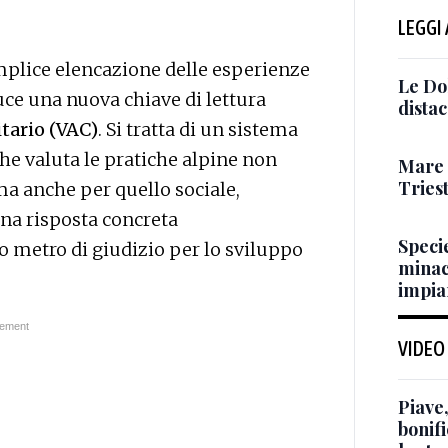
LEGGI
emplice elencazione delle esperienze
Le Dol
oduce una nuova chiave di lettura
distac
tario (VAC)
. Si tratta di un sistema
e valuta le pratiche alpine non
Mare m
Triest
ma anche per quello sociale,
Una risposta concreta
Specie
 metro di giudizio per lo sviluppo
minac
impian
VIDEO
Piave,
bonif