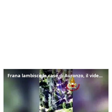
Frana lambisce le case di Auronzo, il video dall'elicottero dei vigili del fuoco