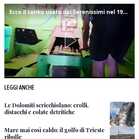
Ecco il tanko usato dai Serenissimi nel 1997 per il blitz a San Marco
LEGGI ANCHE
Le Dolomiti scricchiolano: crolli,
distacchi e colate detritiche
Mare mai così caldo: il golfo di Trieste
ribolle