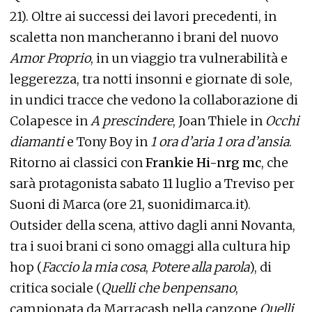
21). Oltre ai successi dei lavori precedenti, in
scaletta non mancheranno i brani del nuovo
Amor Proprio
, in un viaggio tra vulnerabilità e
leggerezza, tra notti insonni e giornate di sole,
in undici tracce che vedono la collaborazione di
Colapesce in
A prescindere
, Joan Thiele in
Occhi
diamanti
e Tony Boy in
1 ora d’aria 1 ora d’ansia
.
Ritorno ai classici con
Frankie Hi-nrg mc
, che
sarà protagonista sabato 11 luglio a Treviso per
Suoni di Marca (ore 21, suonidimarca.it).
Outsider della scena, attivo dagli anni Novanta,
tra i suoi brani ci sono omaggi alla cultura hip
hop (
Faccio la mia cosa
,
Potere alla parola
), di
critica sociale (
Quelli che benpensano
,
campionata da Marracash nella canzone
Quelli