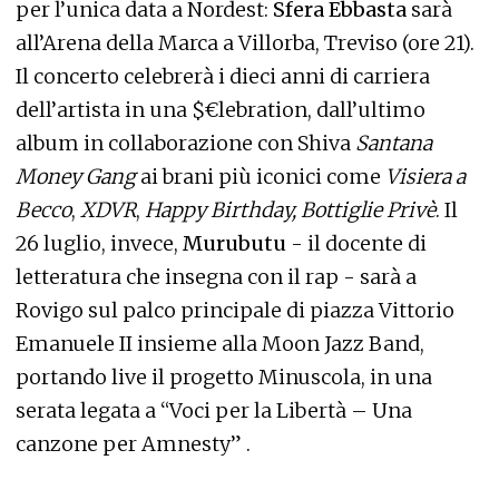
per l’unica data a Nordest:
Sfera Ebbasta
sarà
all’Arena della Marca a Villorba, Treviso (ore 21).
Il concerto celebrerà i dieci anni di carriera
dell’artista in una $€lebration, dall’ultimo
album in collaborazione con Shiva
Santana
Money Gang
ai brani più iconici come
Visiera a
Becco
,
XDVR
,
Happy Birthday,
Bottiglie Privè
. Il
26 luglio, invece,
Murubutu
- il docente di
letteratura che insegna con il rap - sarà a
Rovigo sul palco principale di piazza Vittorio
Emanuele II insieme alla Moon Jazz Band,
portando live il progetto Minuscola, in una
serata legata a “Voci per la Libertà – Una
canzone per Amnesty” .