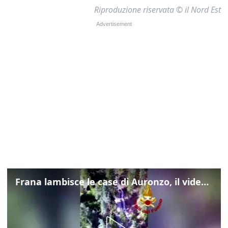
Riproduzione riservata © il Nord Est
Frana lambisce le case di Auronzo, il video dall'elicottero dei vigili del fuoco