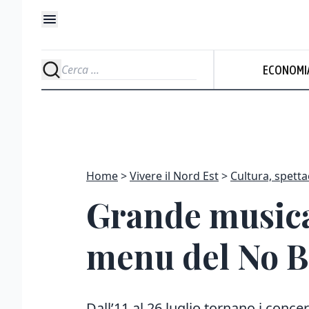
ECONOMI
Home
Vivere il Nord Est
Cultura, spetta
Grande musica,
menu del No B
Dall’11 al 26 luglio tornano i concer