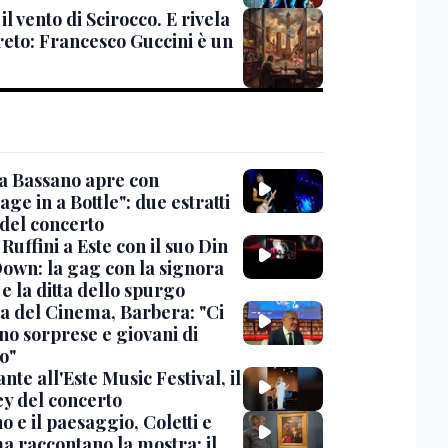
 il vento di Scirocco. E rivela
reto: Francesco Guccini è un
 a Bassano apre con
ge in a Bottle": due estratti
 del concerto
Ruffini a Este con il suo Din
own: la gag con la signora
e la ditta dello spurgo
a del Cinema, Barbera: "Ci
no sorprese e giovani di
o"
nte all'Este Music Festival, il
y del concerto
o e il paesaggio, Coletti e
a raccontano la mostra: il