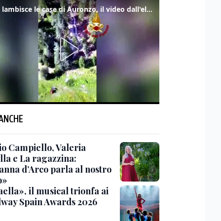
Frana lambisce le case di Auronzo, il video dall'elicottero dei vigili del fuoco
 ANCHE
o Campiello, Valeria
lla e La ragazzina:
anna d’Arco parla al nostro
o»
ella», il musical trionfa ai
way Spain Awards 2026