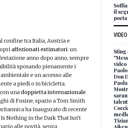
Soffia
il seg
poeta
VIDEO
l confine tra Italia, Austria e
ropri
affezionati estimatori
: un
Sting
"Messa
ifestazione anno dopo anno, sempre
video
enibilità sposando pienamente i
Paolo 
 ambientale e un accesso alle
Don D
Paola 
nte a piedi o in bicicletta.
Mostr
o con una
doppietta internazionale
saran
 laghi di Fusine, spazio a Tom Smith
talent
Coccia
 britannica ha inaugurato di recente
medle
 Is Nothing in the Dark That Isn’t
Tizian
pazio alle novità, senza
Aikem