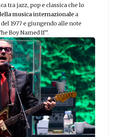
a tra jazz, pop e classica che lo
ella musica internazionale
a
 del 1977 e giungendo alle note
The Boy Named If”.