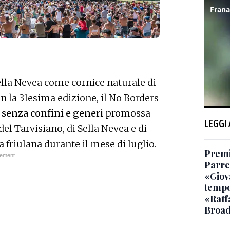
 Sella Nevea come cornice naturale di
on la 31esima edizione, il No Borders
senza confini e generi
promossa
LEGGI
l Tarvisiano, di Sella Nevea e di
 friulana durante il mese di luglio.
Premi
Parre
«Giov
temp
«Raffa
Broad