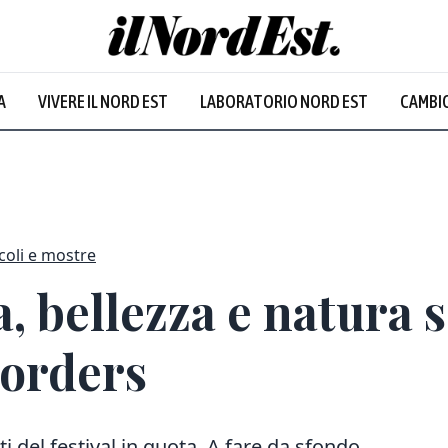
A
VIVERE IL NORD EST
LABORATORIO NORD EST
CAMBIO
coli e mostre
 bellezza e natura se
orders
ti del festival in quota. A fare da sfondo