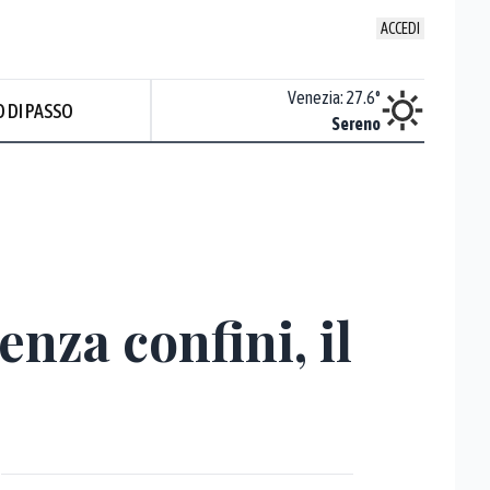
ACCEDI
Udine
:
27.7
°
Venezia
:
27.6
°
 DI PASSO
Nuvoloso
Sereno
nza confini, il