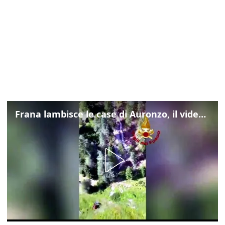
Frana lambisce le case di Auronzo, il video dall'elicottero dei vigili del fuoco