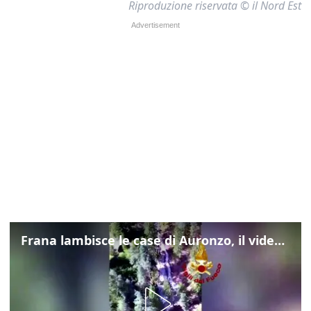
Riproduzione riservata © il Nord Est
Frana lambisce le case di Auronzo, il video dall'elicottero dei vigili del fuoco