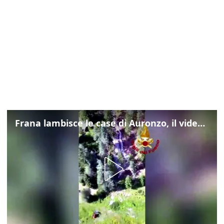
Frana lambisce le case di Auronzo, il video dall'elicottero dei vigili del fuoco