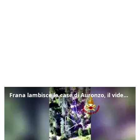
Frana lambisce le case di Auronzo, il video dall'elicottero dei vigili del fuoco