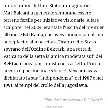
impadronirsi del loro Stato immaginario.
Ma i
Balcani
in generale sembrano essere
terreno fertile per iniziative visionarie. A fare
scalpore, nel
2024
, era stata l’uscita del premier
albanese
Edi Rama
, che aveva annunciato il suo
beneplacito alla nascita a
Tirana
dello
Stato
sovrano dell’Ordine Bektash
, una sorta di
Vaticano
della setta islamica moderata sufi dei
Bektashi
, idea poi rimasta nel cassetto. Prima
ancora il paesino macedone di
Vevcani
aveva
dichiarato la sua “indipendenza”, nel
1987
e nel
1991
, ai tempi del crollo della
Jugoslavia
.
Riproduzione riservata © il Nord Est