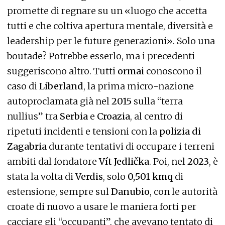
promette di regnare su un «luogo che accetta
tutti e che coltiva apertura mentale, diversità e
leadership per le future generazioni». Solo una
boutade? Potrebbe esserlo, ma i precedenti
suggeriscono altro. Tutti
ormai
conoscono il
caso di
Liberland
, la prima micro-nazione
autoproclamata già nel
2015
sulla “terra
nullius” tra
Serbia
e
Croazia
, al centro di
ripetuti incidenti e tensioni con la
polizia di
Zagabria
durante tentativi di occupare i terreni
ambiti dal fondatore
Vít Jedlička
. Poi, nel
2023
, è
stata la volta di
Verdis
, solo
0,501 kmq
di
estensione, sempre sul
Danubio
, con le autorità
croate di nuovo a usare le maniera forti per
cacciare gli “occupanti”, che avevano tentato di