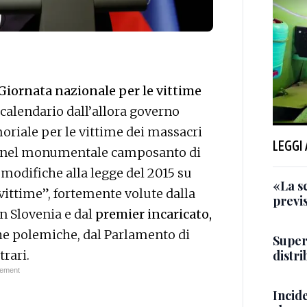
Giornata nazionale per le vittime
l calendario dall’allora governo
oriale per le vittime dei massacri
LEGGI
re nel monumentale camposanto di
 modifiche alla legge del 2015 su
«La s
 vittime”, fortemente volute dalla
previ
n Slovenia e dal
premier incaricato,
he polemiche, dal Parlamento di
Super
distr
trari.
Incide