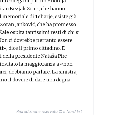
a la collega di partito Andreja
ijan Bezjak Zrim, che hanno
l memoriale di Teharje, esiste già.
na, Zoran Janković, che ha promesso
Žale ospita tantissimi resti di chi si
Non ci dovrebbe pertanto essere
i», dice il primo cittadino. E
 della presidente Nataša Pirc
 invitato la maggioranza a «non
rci, dobbiamo parlare. La sinistra,
biamo il dovere di dare una degna
Riproduzione riservata © il Nord Est