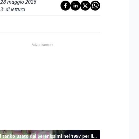
28 maggio 2026
3
' di lettura
Ecco il tanko usato dai Serenissimi nel 1997 per il blitz a San Marco