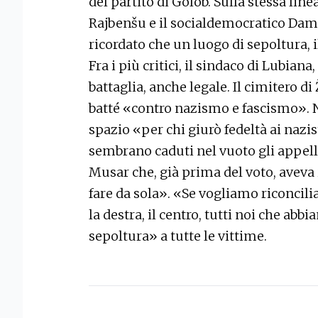
del partito di Golob. Sulla stessa line
Rajbenšu e il socialdemocratico Dam
ricordato che un luogo di sepoltura, i
Fra i più critici, il sindaco di Lubia
battaglia, anche legale. Il cimitero di 
batté «contro nazismo e fascismo». 
spazio «per chi giurò fedeltà ai nazist
sembrano caduti nel vuoto gli appelli
Musar che, già prima del voto, aveva
fare da sola». «Se vogliamo riconcilia
la destra, il centro, tutti noi che ab
sepoltura» a tutte le vittime.