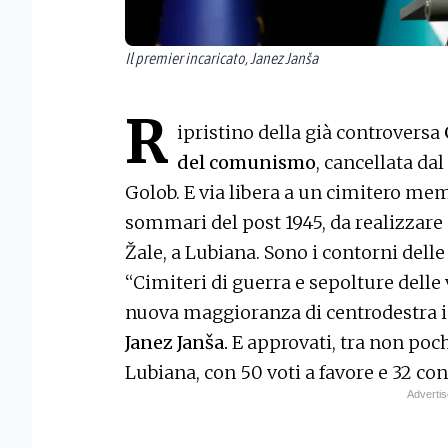
Il premier incaricato, Janez Janša
R
ipristino della già controversa
del comunismo
, cancellata da
Golob. E via libera a un cimitero mem
sommari del post 1945, da realizza
Žale, a Lubiana. Sono i contorni delle
“Cimiteri di guerra e sepolture delle
nuova maggioranza di centrodestra i
Janez Janša.
E approvati, tra non poc
Lubiana, con 50 voti a favore e 32 con