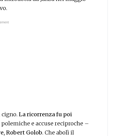
vo.
l cigno.
La ricorrenza fu poi
e polemiche e accuse reciproche –
re, Robert Golob
. Che abolì il