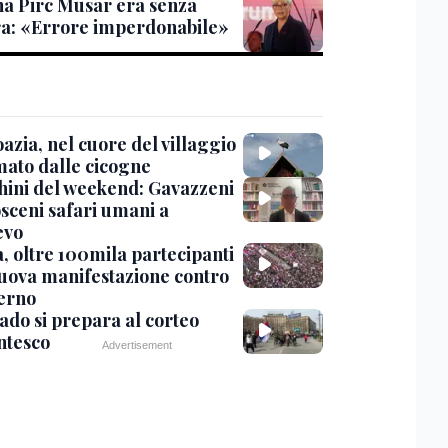
na Pirc Musar era senza
ra: «Errore imperdonabile»
azia, nel cuore del villaggio
mato dalle cicogne
chini del weekend: Gavazzeni
osceni safari umani a
evo
a, oltre 100mila partecipanti
nuova manifestazione contro
verno
ado si prepara al corteo
ntesco