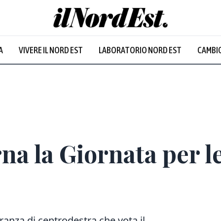
A
VIVERE IL NORD EST
LABORATORIO NORD EST
CAMBIO
Prevalentem
na la Giornata per le
nza di centrodestra che vota il