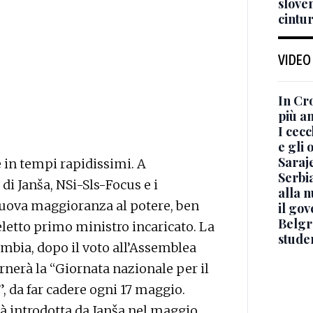
slove
cintu
VIDEO
In Cro
più a
I cec
e gli 
Saraj
 in tempi rapidissimi. A
Serbi
 di Janša, NSi-Sls-Focus e i
alla 
nuova maggioranza al potere, ben
il go
Belgr
letto primo ministro incaricato. La
stude
ambia, dopo il voto all’Assemblea
ornerà la “Giornata nazionale per il
, da far cadere ogni 17 maggio.
ià introdotta da Janša nel maggio