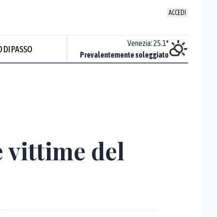
ACCEDI
Udine
:
24.8
°
Venezia
:
25.1
°
 DI PASSO
ente soleggiato
Prevalentemente soleggiato
Prev
 vittime del