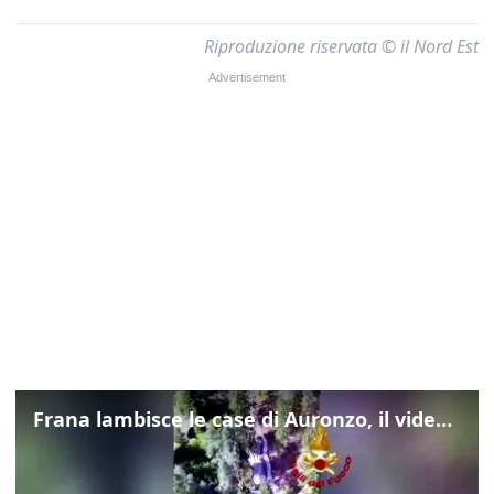
Riproduzione riservata © il Nord Est
Frana lambisce le case di Auronzo, il video dall'elicottero dei vigili del fuoco