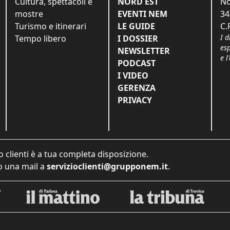
Cultura, spettacoli e
NORD EST
No
mostre
EVENTI NEM
34
Turismo e itinerari
LE GUIDE
C.
I d
Tempo libero
I DOSSIER
es
NEWSLETTER
e l
PODCAST
I VIDEO
GERENZA
PRIVACY
o clienti è a tua completa disposizione.
 una mail a
servizioclienti@grupponem.it
.