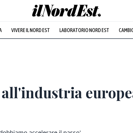
A
VIVERE IL NORD EST
LABORATORIO NORD EST
CAMBIO
Prevalentem
all'industria europea
 dobbiamo accelerare il passo'