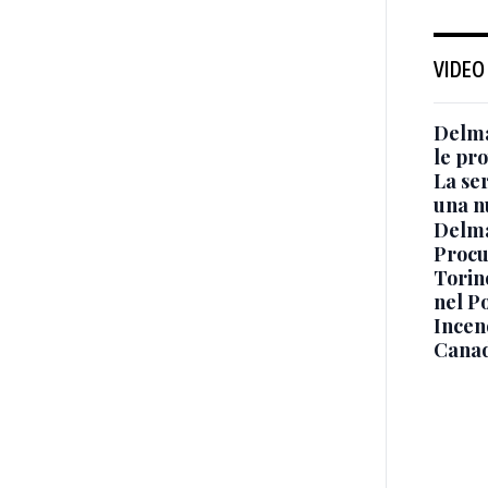
VIDEO
Delma
le pro
La ser
una n
Delma
Procur
Torino
nel P
Incend
Canad