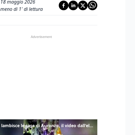
18 maggio 2026
meno di 1' di lettura
Frana lambisce le case di Auronzo, il video dall'elicottero dei vigili del fuoco