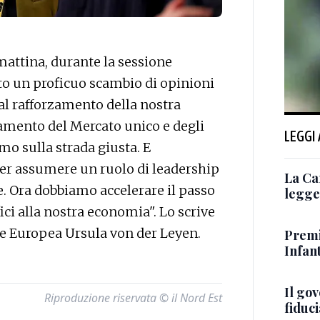
attina, durante la sessione
ato un proficuo scambio di opinioni
Dal rafforzamento della nostra
mento del Mercato unico e degli
LEGGI
mo sulla strada giusta. E
er assumere un ruolo di leadership
La Ca
le. Ora dobbiamo accelerare il passo
legge 
ici alla nostra economia". Lo scrive
e Europea Ursula von der Leyen.
Premi
Infant
Il go
Riproduzione riservata © il Nord Est
fiduci