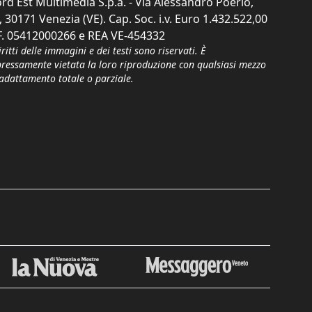
rd Est Multimedia S.p.a. - Via Alessandro Poerio,
, 30171 Venezia (VE). Cap. Soc. i.v. Euro 1.432.522,00
F. 05412000266 e REA VE-454332
iritti delle immagini e dei testi sono riservati. È
pressamente vietata la loro riproduzione con qualsiasi mezzo
'adattamento totale o parziale.