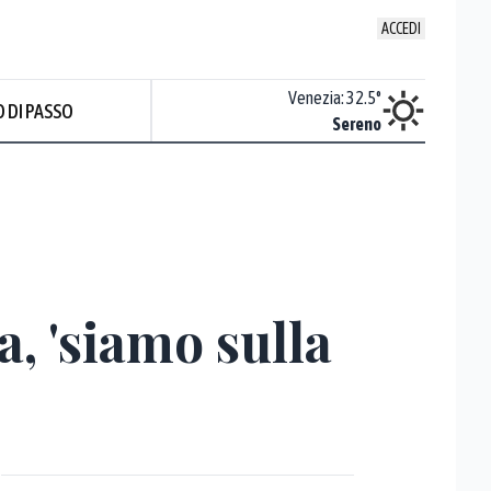
ACCEDI
Udine
:
32.9
°
Venezia
:
32.5
°
 DI PASSO
ente soleggiato
Sereno
Prev
, 'siamo sulla