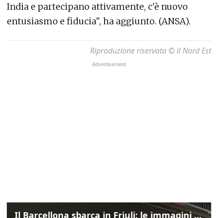
India e partecipano attivamente, c'è nuovo
entusiasmo e fiducia", ha aggiunto. (ANSA).
Riproduzione riservata © il Nord Est
Il Barcellona sbarca in Friuli: le immagini dell'arrivo in albergo