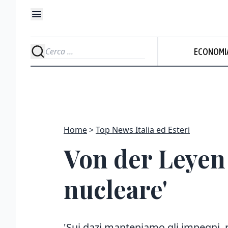
ECONOMI
Home
Top News Italia ed Esteri
Von der Leyen 
nucleare'
'Sui dazi manteniamo gli impegni, r