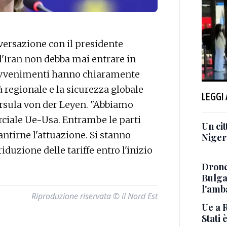
rsazione con il presidente
l'Iran non debba mai entrare in
i avvenimenti hanno chiaramente
tà regionale e la sicurezza globale
LEGGI
 Ursula von der Leyen. "Abbiamo
ciale Ue-Usa. Entrambe le parti
Un cit
tirne l'attuazione. Si stanno
Niger 
duzione delle tariffe entro l'inizio
Drone
Bulga
l'amb
Riproduzione riservata © il Nord Est
Ue a 
Stati 