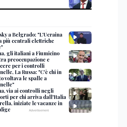
sky a Belgrado: "L'Ucraina
 più centrali elettriche
e"
, gli italiani a Fiumicino
 tra preoccupazione e
cere per i controlli
elle, La Russa: "C'è chi in
o voltava le spalle a
nelle"
, via ai controlli negli
rti per chi arriva dall'Italia
ella, iniziate le vacanze in
Adige