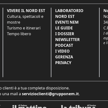
VIVERE IL NORD EST
LABORATORIO
No
Cultura, spettacoli e
NORD EST
No
mostre
EVENTI NEM
34
Turismo e itinerari
LE GUIDE
C.
I d
Tempo libero
I DOSSIER
es
NEWSLETTER
e l
PODCAST
I VIDEO
GERENZA
PRIVACY
o clienti è a tua completa disposizione.
 una mail a
servizioclienti@grupponem.it
.