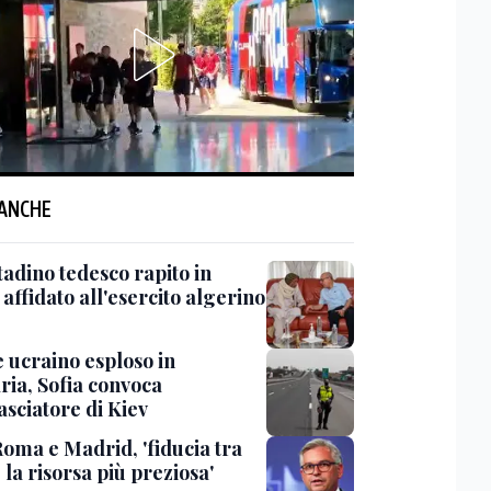
 ANCHE
tadino tedesco rapito in
affidato all'esercito algerino
 ucraino esploso in
ria, Sofia convoca
asciatore di Kiev
Roma e Madrid, 'fiducia tra
è la risorsa più preziosa'