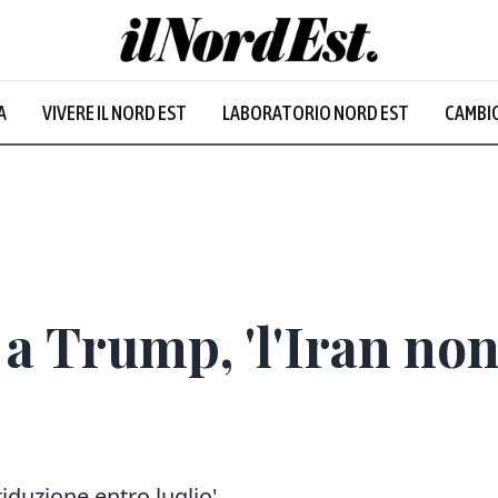
A
VIVERE IL NORD EST
LABORATORIO NORD EST
CAMBIO
a Trump, 'l'Iran non
iduzione entro luglio'