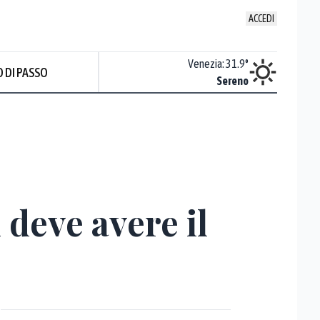
ACCEDI
Udine
:
31.8
°
Venezia
:
31.9
°
 DI PASSO
Sereno
Sereno
 deve avere il