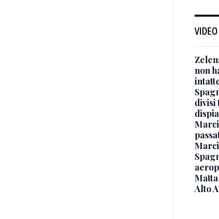
VIDEO
Zelen
non ha
intatt
Spagna
divisi
dispia
Marcin
passat
Marci
Spagna
aeropo
Mattar
Alto 