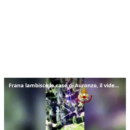
Frana lambisce le case di Auronzo, il video dall'elicottero dei vigili del fuoco