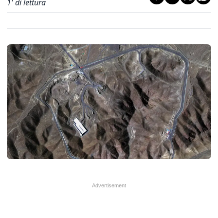
1
' di lettura