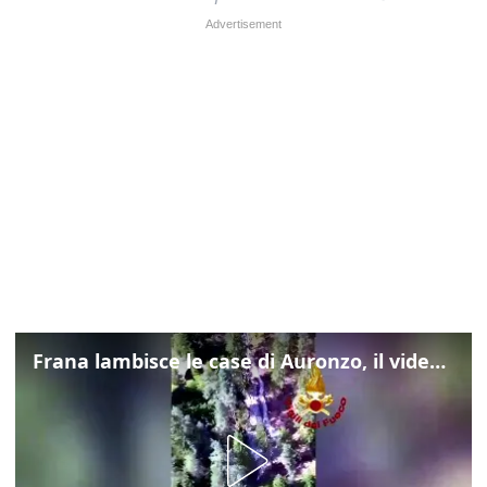
Frana lambisce le case di Auronzo, il video dall'elicottero dei vigili del fuoco