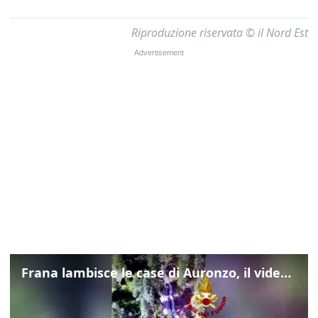
Riproduzione riservata © il Nord Est
Frana lambisce le case di Auronzo, il video dall'elicottero dei vigili del fuoco