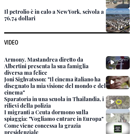
Il petrolio è in calo a New York, scivola a
76,74 dollari
VIDEO
Armony, Mastandrea diretto da
Albertini presenta la sua famiglia
diversa ma felice
Joni Sighvatsson: "Il cinema italiano ha
disegnato la mia visione del mondo e del
cinema"
Sparatoria in una scuola in Thailandia, i
rilievi della polizia
I migranti a Ceuta dormono sulla
spiaggia: "Vogliamo entrare in Europa"
Come viene concessa la grazia
presidenziale