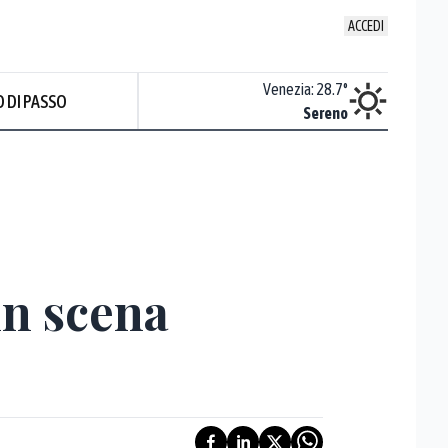
ACCEDI
Udine
:
28.2
°
Venezia
:
28.7
°
 DI PASSO
Nuvoloso
Sereno
in scena