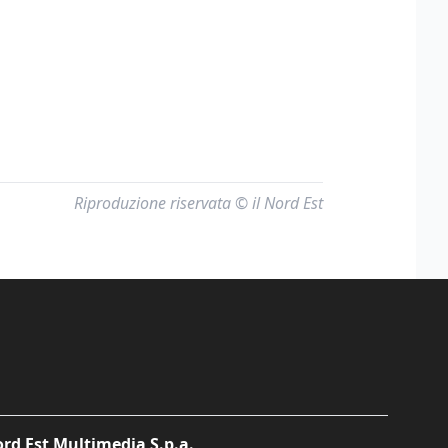
Riproduzione riservata © il Nord Est
rd Est Multimedia S.p.a.