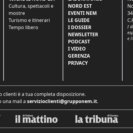
Cultura, spettacoli e
NORD EST
No
mostre
EVENTI NEM
34
Turismo e itinerari
LE GUIDE
C.
I d
Tempo libero
I DOSSIER
es
NEWSLETTER
e l
PODCAST
I VIDEO
GERENZA
PRIVACY
o clienti è a tua completa disposizione.
 una mail a
servizioclienti@grupponem.it
.