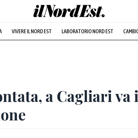
A
VIVERE IL NORD EST
LABORATORIO NORD EST
CAMBIO
ntata, a Cagliari va 
ione