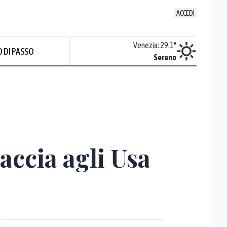
ACCEDI
Udine
:
28.5
°
Venezia
:
29.1
°
 DI PASSO
ente soleggiato
Sereno
accia agli Usa