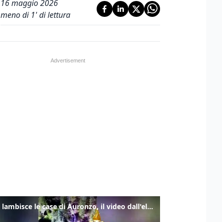
16 maggio 2026
meno di 1' di lettura
Frana lambisce le case di Auronzo, il video dall'elicottero dei vigili del fuoco