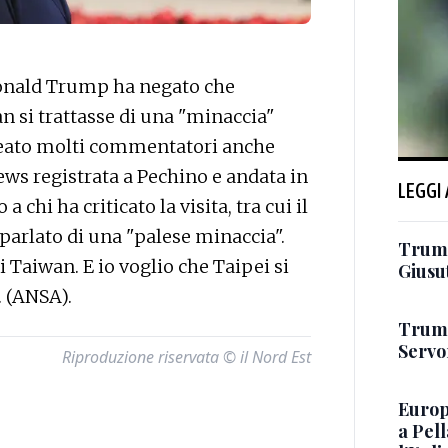
nald Trump ha negato che
n si trattasse di una "minaccia"
ineato molti commentatori anche
news registrata a Pechino e andata in
LEGGI
 chi ha criticato la visita, tra cui il
parlato di una "palese minaccia".
Trump
 Taiwan. E io voglio che Taipei si
Giusu
. (ANSA).
Trump
Servon
Riproduzione riservata © il Nord Est
Europ
a Pell