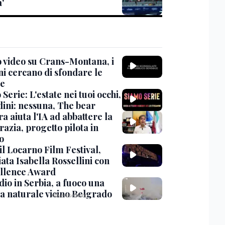
a'
 video su Crans-Montana, i
ni cercano di sfondare le
te
Serie: L'estate nei tuoi occhi,
dini: nessuna, The bear
ra aiuta l'IA ad abbattere la
azia, progetto pilota in
o
 il Locarno Film Festival,
ata Isabella Rossellini con
ellence Award
io in Serbia, a fuoco una
va naturale vicino Belgrado