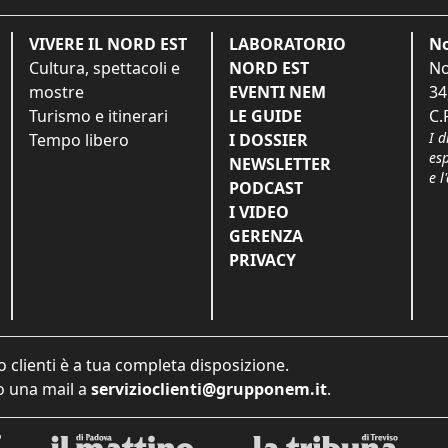
VIVERE IL NORD EST
LABORATORIO
No
Cultura, spettacoli e
NORD EST
No
mostre
EVENTI NEM
34
Turismo e itinerari
LE GUIDE
C.
I d
Tempo libero
I DOSSIER
es
NEWSLETTER
e l
PODCAST
I VIDEO
GERENZA
PRIVACY
o clienti è a tua completa disposizione.
 una mail a
servizioclienti@grupponem.it
.