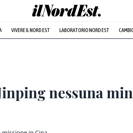
A
VIVERE IL NORD EST
LABORATORIO NORD EST
CAMBIO
Prevalentem
Jinping nessuna min
la missione in Cina