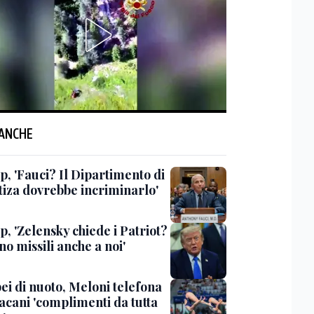
 ANCHE
, 'Fauci? Il Dipartimento di
tiza dovrebbe incriminarlo'
, 'Zelensky chiede i Patriot?
o missili anche a noi'
ei di nuoto, Meloni telefona
acani 'complimenti da tutta