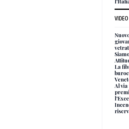
l'Itali
VIDEO
Nuovo
giova
vetra
Siamo 
Attitu
La fib
burocr
Venet
Al via
premi
l'Exc
Incend
riser