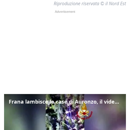
Riproduzione riservata © il Nord Est
Frana lambisce le case di Auronzo, il video dall'elicottero dei vigili del fuoco