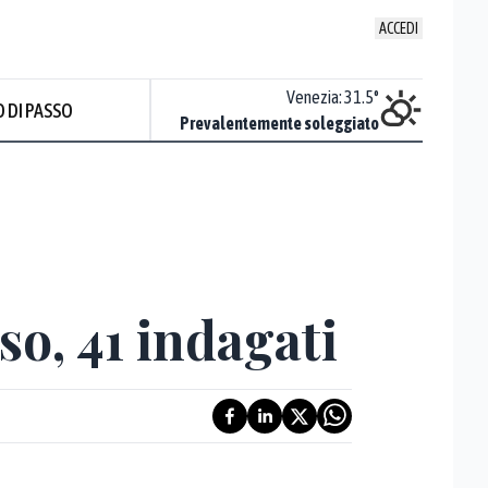
ACCEDI
Udine
:
33.4
°
Venezia
:
31.5
°
 DI PASSO
Sereno
Prevalentemente soleggiato
so, 41 indagati