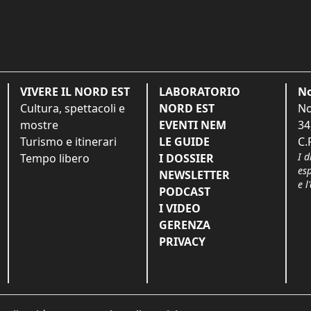
VIVERE IL NORD EST
LABORATORIO
No
Cultura, spettacoli e
NORD EST
No
mostre
EVENTI NEM
34
Turismo e itinerari
LE GUIDE
C.
I d
Tempo libero
I DOSSIER
es
NEWSLETTER
e l
PODCAST
I VIDEO
GERENZA
PRIVACY