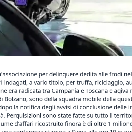
'associazione per delinquere dedita alle frodi nel 
1 indagati, a vario titolo, per truffa, riciclaggio, a
one era radicata tra Campania e Toscana e agiva 
di Bolzano, sono della squadra mobile della questu
opo la notifica degli avvisi di conclusione delle 
tà. Perquisizioni sono state fatte su tutto il terri
me d'affari ricostruito finora è di oltre 1 milione
in una conferenza stampa a Siena alle ore 10 in qu