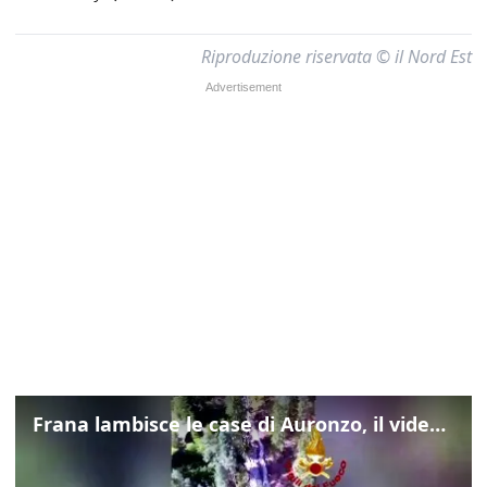
Riproduzione riservata © il Nord Est
Frana lambisce le case di Auronzo, il video dall'elicottero dei vigili del fuoco