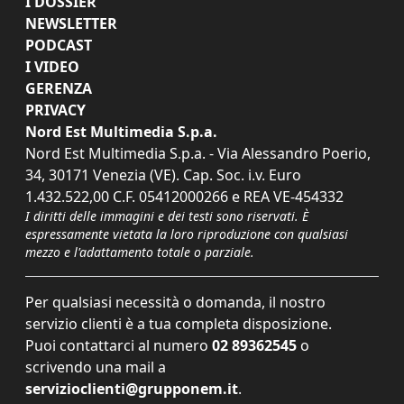
I DOSSIER
NEWSLETTER
PODCAST
I VIDEO
GERENZA
PRIVACY
Nord Est Multimedia S.p.a.
Nord Est Multimedia S.p.a. - Via Alessandro Poerio,
34, 30171 Venezia (VE). Cap. Soc. i.v. Euro
1.432.522,00 C.F. 05412000266 e REA VE-454332
I diritti delle immagini e dei testi sono riservati. È
espressamente vietata la loro riproduzione con qualsiasi
mezzo e l'adattamento totale o parziale.
Per qualsiasi necessità o domanda, il nostro
servizio clienti è a tua completa disposizione.
Puoi contattarci al numero
02 89362545
o
scrivendo una mail a
servizioclienti@grupponem.it
.