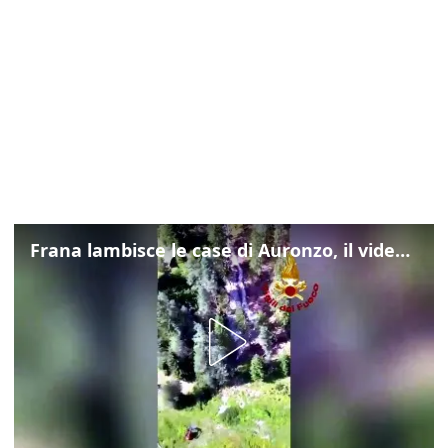
Frana lambisce le case di Auronzo, il video dall'elicottero dei vigili del fuoco