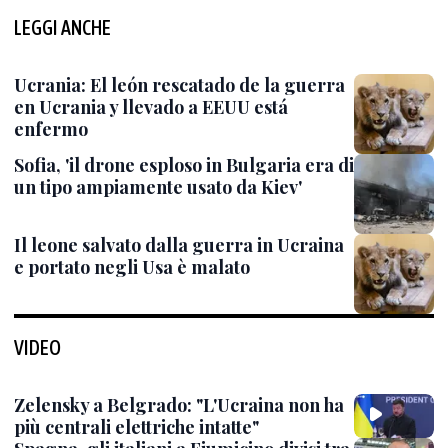
LEGGI ANCHE
Ucrania: El león rescatado de la guerra
en Ucrania y llevado a EEUU está
enfermo
Sofia, 'il drone esploso in Bulgaria era di
un tipo ampiamente usato da Kiev'
Il leone salvato dalla guerra in Ucraina
e portato negli Usa è malato
VIDEO
Zelensky a Belgrado: "L'Ucraina non ha
più centrali elettriche intatte"