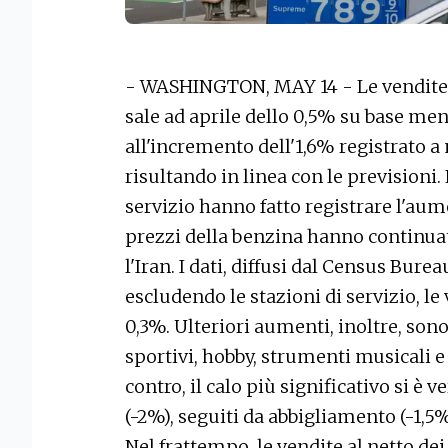
- WASHINGTON, MAY 14 - Le vendite al
sale ad aprile dello 0,5% su base men
all'incremento dell'1,6% registrato a 
risultando in linea con le previsioni.
servizio hanno fatto registrare l'au
prezzi della benzina hanno continuat
l'Iran. I dati, diffusi dal Census Bure
escludendo le stazioni di servizio, le
0,3%. Ulteriori aumenti, inoltre, sono 
sportivi, hobby, strumenti musicali e li
contro, il calo più significativo si è
(-2%), seguiti da abbigliamento (-1,5%
Nel frattempo, le vendite al netto dei 