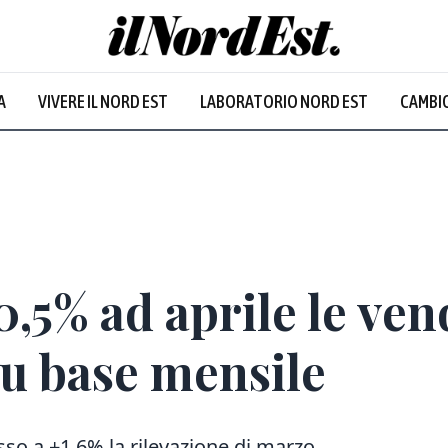
A
VIVERE IL NORD EST
LABORATORIO NORD EST
CAMBIO
Prevalentem
,5% ad aprile le vend
su base mensile
basso a +1,6% la rilevazione di marzo