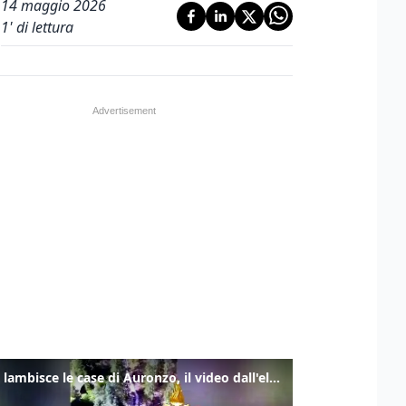
14 maggio 2026
1
' di lettura
Frana lambisce le case di Auronzo, il video dall'elicottero dei vigili del fuoco