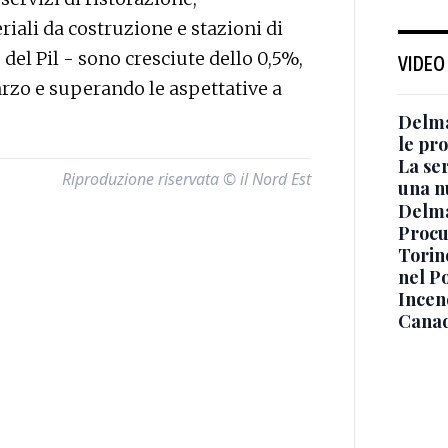
riali da costruzione e stazioni di
o del Pil - sono cresciute dello 0,5%,
VIDEO
zo e superando le aspettative a
Delma
le pro
La ser
Riproduzione riservata © il Nord Est
una n
Delma
Procur
Torino
nel P
Incend
Canad