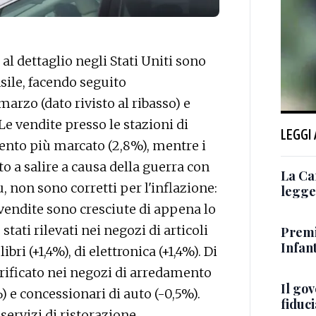
 dettaglio negli Stati Uniti sono
sile, facendo seguito
marzo (dato rivisto al ribasso) e
 Le vendite presso le stazioni di
LEGGI
mento più marcato (2,8%), mentre i
o a salire a causa della guerra con
La Ca
au, non sono corretti per l'inflazione:
legge 
 vendite sono cresciute di appena lo
stati rilevati nei negozi di articoli
Premi
Infant
bri (+1,4%), di elettronica (+1,4%). Di
 verificato nei negozi di arredamento
Il go
) e concessionari di auto (-0,5%).
fiduci
servizi di ristorazione,