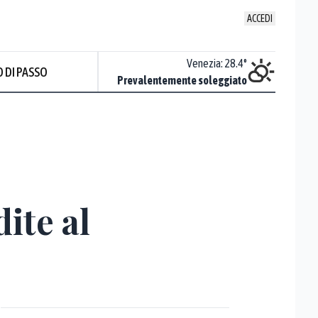
ACCEDI
Udine
:
27.9
°
Venezia
:
28.4
°
 DI PASSO
ente soleggiato
Prevalentemente soleggiato
Prev
ite al