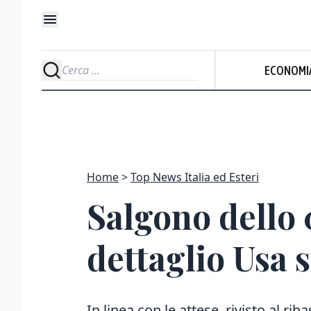
ECONOMI
Home
Top News Italia ed Esteri
Salgono dello 0
dettaglio Usa 
In linea con le attese, rivisto al ri