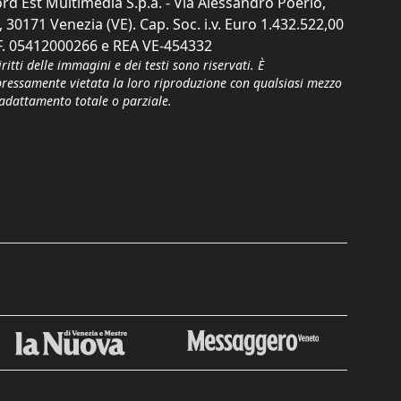
rd Est Multimedia S.p.a. - Via Alessandro Poerio,
, 30171 Venezia (VE). Cap. Soc. i.v. Euro 1.432.522,00
F. 05412000266 e REA VE-454332
iritti delle immagini e dei testi sono riservati. È
pressamente vietata la loro riproduzione con qualsiasi mezzo
'adattamento totale o parziale.