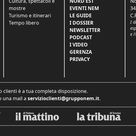
Cultura, spettacoli e
NORD EST
No
mostre
EVENTI NEM
34
Turismo e itinerari
LE GUIDE
C.
I d
Tempo libero
I DOSSIER
es
NEWSLETTER
e l
PODCAST
I VIDEO
GERENZA
PRIVACY
o clienti è a tua completa disposizione.
 una mail a
servizioclienti@grupponem.it
.