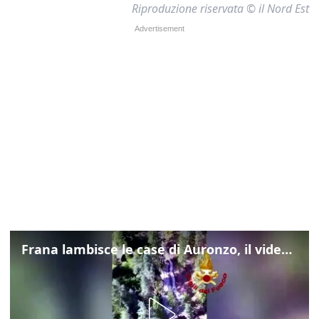
Riproduzione riservata © il Nord Est
Frana lambisce le case di Auronzo, il video dall'elicottero dei vigili del fuoco