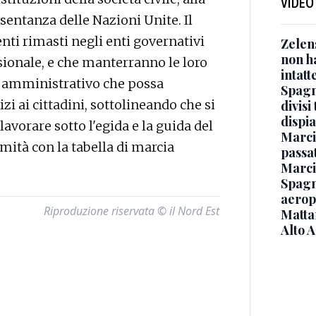
VIDEO
sentanza delle Nazioni Unite. Il
nti rimasti negli enti governativi
Zelen
non ha
sionale, e che manterranno le loro
intatt
o amministrativo che possa
Spagna
i ai cittadini, sottolineando che si
divisi
dispia
 lavorare sotto l'egida e la guida del
Marcin
ità con la tabella di marcia
passat
Marci
Spagna
aeropo
Riproduzione riservata © il Nord Est
Mattar
Alto 