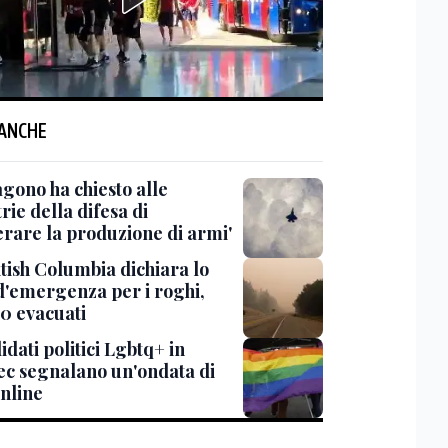
 ANCHE
agono ha chiesto alle
rie della difesa di
erare la produzione di armi'
itish Columbia dichiara lo
 d'emergenza per i roghi,
0 evacuati
idati politici Lgbtq+ in
c segnalano un'ondata di
online