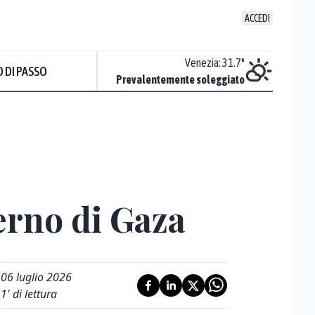
ACCEDI
Udine
:
34
°
Venezia
:
31.7
°
 DI PASSO
Sereno
Prevalentemente soleggiato
erno di Gaza
06 luglio 2026
1
' di lettura