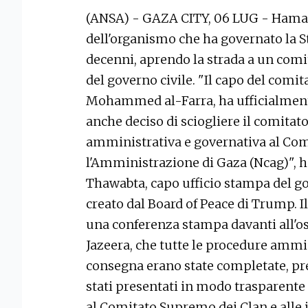
(ANSA) - GAZA CITY, 06 LUG - Hamas
dell'organismo che ha governato la S
decenni, aprendo la strada a un comi
del governo civile. "Il capo del comi
Mohammed al-Farra, ha ufficialmente
anche deciso di sciogliere il comitato
amministrativa e governativa al Com
l'Amministrazione di Gaza (Ncag)", ha
Thawabta, capo ufficio stampa del go
creato dal Board of Peace di Trump. 
una conferenza stampa davanti all'os
Jazeera, che tutte le procedure ammini
consegna erano state completate, pr
stati presentati in modo trasparente a
al Comitato Supremo dei Clan e alle is