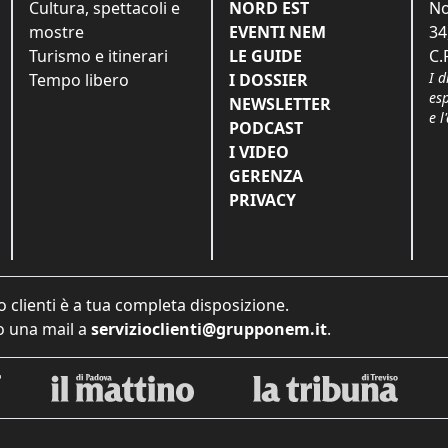
Cultura, spettacoli e
NORD EST
No
mostre
EVENTI NEM
34
Turismo e itinerari
LE GUIDE
C.
I d
Tempo libero
I DOSSIER
es
NEWSLETTER
e l
PODCAST
I VIDEO
GERENZA
PRIVACY
o clienti è a tua completa disposizione.
 una mail a
servizioclienti@grupponem.it
.