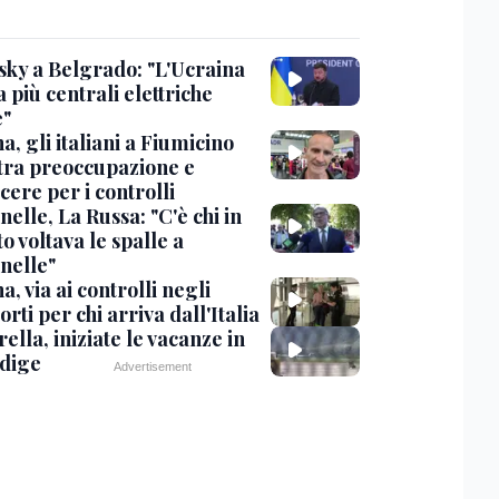
sky a Belgrado: "L'Ucraina
 più centrali elettriche
e"
, gli italiani a Fiumicino
 tra preoccupazione e
cere per i controlli
elle, La Russa: "C'è chi in
o voltava le spalle a
nelle"
, via ai controlli negli
rti per chi arriva dall'Italia
ella, iniziate le vacanze in
Adige