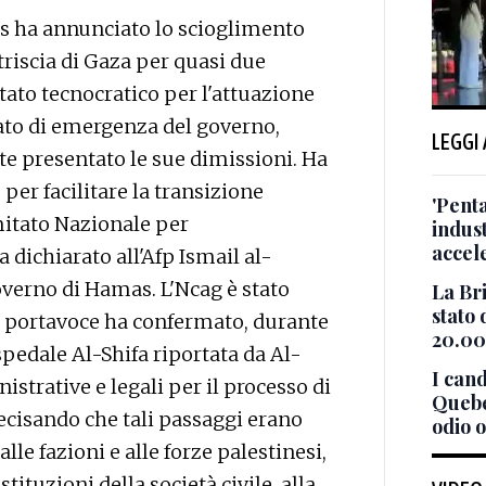
 ha annunciato lo scioglimento
triscia di Gaza per quasi due
tato tecnocratico per l'attuazione
tato di emergenza del governo,
LEGGI
 presentato le sue dimissioni. Ha
 per facilitare la transizione
'Pent
itato Nazionale per
indust
accel
 dichiarato all'Afp Ismail al-
verno di Hamas. L'Ncag è stato
La Br
stato
Il portavoce ha confermato, durante
20.00
pedale Al-Shifa riportata da Al-
I cand
strative e legali per il processo di
Quebe
ecisando che tali passaggi erano
odio 
lle fazioni e alle forze palestinesi,
tituzioni della società civile, alla