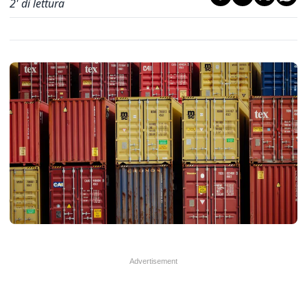
2
' di lettura