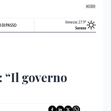
ACCEDI
Udine
:
28
°
Venezia
:
27.9
°
 DI PASSO
ente soleggiato
Sereno
 “Il governo