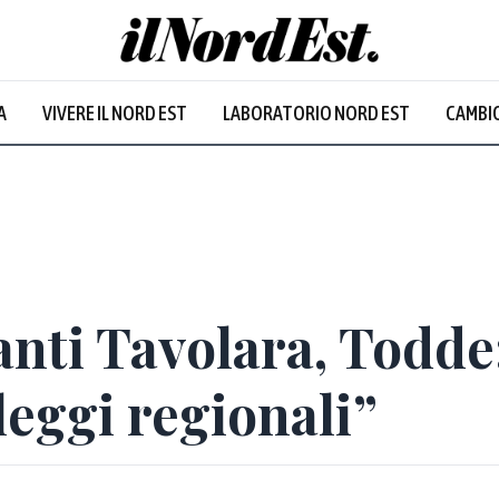
A
VIVERE IL NORD EST
LABORATORIO NORD EST
CAMBIO
Prevalentem
nti Tavolara, Todde:
leggi regionali”