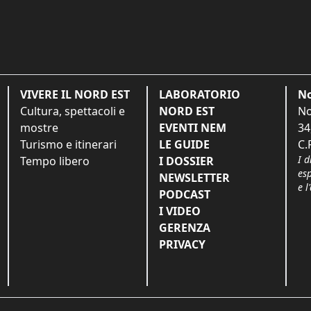
VIVERE IL NORD EST
LABORATORIO
No
Cultura, spettacoli e
NORD EST
No
mostre
EVENTI NEM
34
Turismo e itinerari
LE GUIDE
C.
I d
Tempo libero
I DOSSIER
es
NEWSLETTER
e l
PODCAST
I VIDEO
GERENZA
PRIVACY