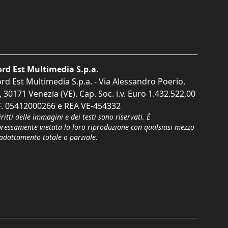
rd Est Multimedia S.p.a.
rd Est Multimedia S.p.a. - Via Alessandro Poerio,
, 30171 Venezia (VE). Cap. Soc. i.v. Euro 1.432.522,00
F. 05412000266 e REA VE-454332
iritti delle immagini e dei testi sono riservati. È
pressamente vietata la loro riproduzione con qualsiasi mezzo
'adattamento totale o parziale.