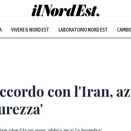
A
VIVERE IL NORD EST
LABORATORIO NORD EST
CAMBIO
accordo con l'Iran, a
urezza'
ire che l'Iran non abbia mai la bomba'