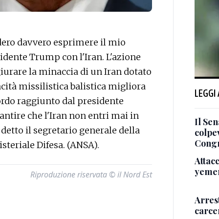
ero davvero esprimere il mio
idente Trump con l'Iran. L'azione
giurare la minaccia di un Iran dotato
cità missilistica balistica migliora
LEGGI
ccordo raggiunto dal presidente
ntire che l'Iran non entri mai in
Il Sen
detto il segretario generale della
colpev
Cong
steriale Difesa. (ANSA).
Attacc
yemeni
Riproduzione riservata © il Nord Est
Arrest
carcer