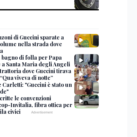
nzoni di Guccini sparate a
 volume nella strada dove
va
, bagno di folla per Papa
 a Santa Maria degli Angeli
trattoria dove Guccini tirava
 “Qua viveva di notte”
Carletti: "Guccini è stato un
de"
critte le convenzioni
op-Invitalia, fibra ottica per
la civici