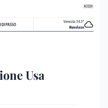
ACCEDI
Udine
:
34.4
°
Venezia
:
34.3
°
 DI PASSO
Nuvoloso
Nuvoloso
Prev
zione Usa