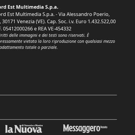
rd Est Multimedia S.p.a.
rd Est Multimedia S.p.a. - Via Alessandro Poerio,
, 30171 Venezia (VE). Cap. Soc. i.v. Euro 1.432.522,00
F. 05412000266 e REA VE-454332
iritti delle immagini e dei testi sono riservati. È
pressamente vietata la loro riproduzione con qualsiasi mezzo
'adattamento totale o parziale.