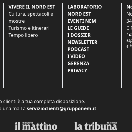
VIVERE IL NORD EST
LABORATORIO
No
Cultura, spettacoli e
NORD EST
No
mostre
EVENTI NEM
34
Turismo e itinerari
LE GUIDE
C.
I d
Tempo libero
I DOSSIER
es
NEWSLETTER
e l
PODCAST
I VIDEO
GERENZA
PRIVACY
o clienti è a tua completa disposizione.
 una mail a
servizioclienti@grupponem.it
.