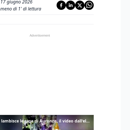
17 giugno 2026
meno di 1' di lettura
Frana lambisce le case di Auronzo, il video dall'elicottero dei vigili del fuoco