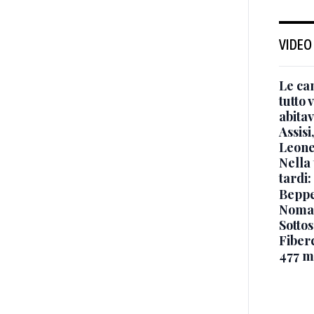
VIDEO
Le ca
tutto
abita
Assisi
Leone
Nella 
tardi:
Beppe 
Noma
Sottos
Fiberc
477 mi