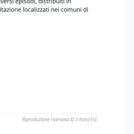
si episodi, distribuiti in
bitazione localizzati nei comuni di
Riproduzione riservata © il Nord Est