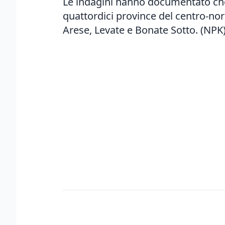
Le indagini hanno documentato che i
quattordici province del centro-nord 
Arese, Levate e Bonate Sotto. (NPK)