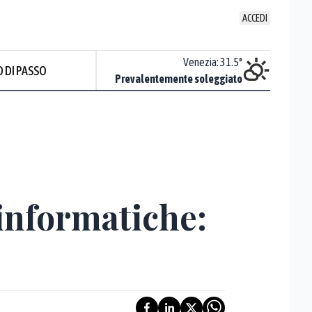
ACCEDI
Udine
:
33.4
°
Venezia
:
31.5
°
 DI PASSO
Sereno
Prevalentemente soleggiato
 informatiche: