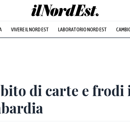
A
VIVERE IL NORD EST
LABORATORIO NORD EST
CAMBIO
bito di carte e frodi
mbardia