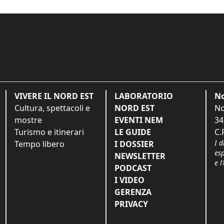
VIVERE IL NORD EST
LABORATORIO
No
Cultura, spettacoli e
NORD EST
No
mostre
EVENTI NEM
34
Turismo e itinerari
LE GUIDE
C.
I d
Tempo libero
I DOSSIER
es
NEWSLETTER
e l
PODCAST
I VIDEO
GERENZA
PRIVACY