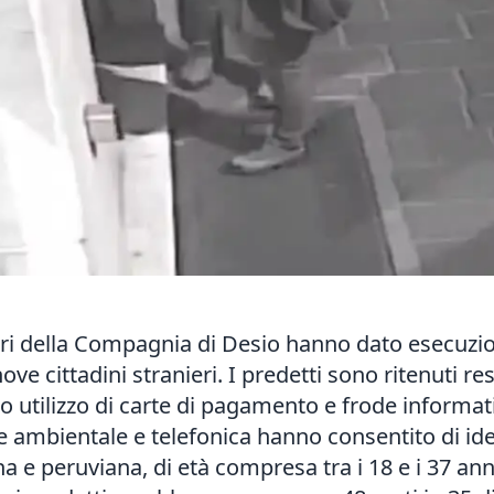
ieri della Compagnia di Desio hanno dato esecuzi
nove cittadini stranieri. I predetti sono ritenuti res
ito utilizzo di carte di pagamento e frode informa
zione ambientale e telefonica hanno consentito di 
a e peruviana, di età compresa tra i 18 e i 37 anni,