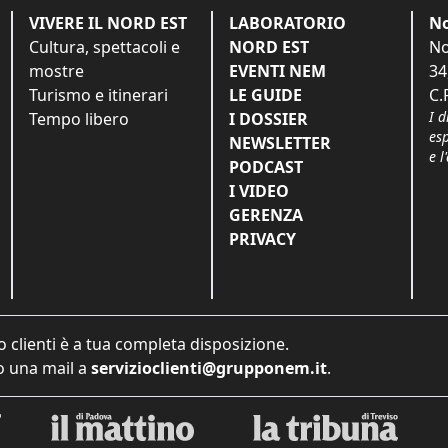
VIVERE IL NORD EST
LABORATORIO
No
Cultura, spettacoli e
NORD EST
No
mostre
EVENTI NEM
34
Turismo e itinerari
LE GUIDE
C.
I d
Tempo libero
I DOSSIER
es
NEWSLETTER
e l
PODCAST
I VIDEO
GERENZA
PRIVACY
o clienti è a tua completa disposizione.
 una mail a
servizioclienti@grupponem.it
.