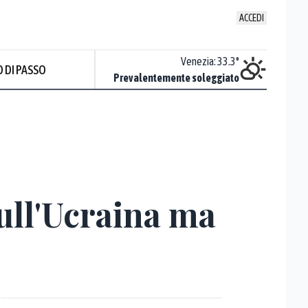
ACCEDI
Udine
:
33.8
°
Venezia
:
33.3
°
 DI PASSO
Nuvoloso
Prevalentemente soleggiato
Prev
sull'Ucraina ma