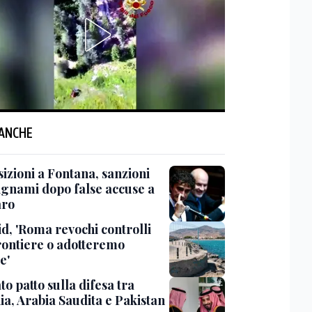
 ANCHE
izioni a Fontana, sanzioni
ignami dopo false accuse a
aro
d, 'Roma revochi controlli
frontiere o adotteremo
e'
o patto sulla difesa tra
ia, Arabia Saudita e Pakistan