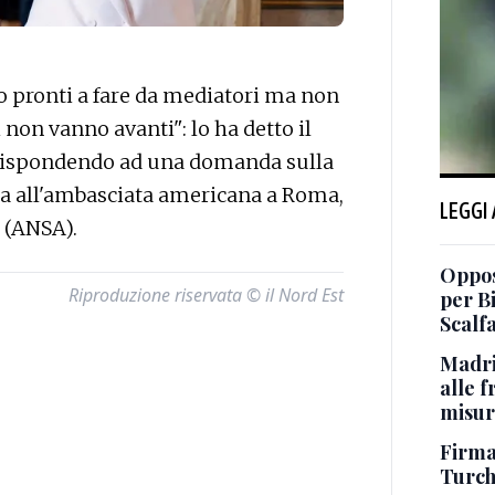
pronti a fare da mediatori ma non
non vanno avanti": lo ha detto il
 rispondendo ad una domanda sulla
a all'ambasciata americana a Roma,
LEGGI
. (ANSA).
Oppos
Riproduzione riservata © il Nord Est
per B
Scalf
Madri
alle 
misur
Firmat
Turch