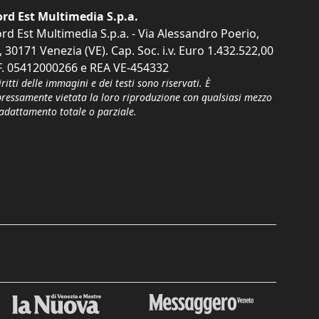
rd Est Multimedia S.p.a.
rd Est Multimedia S.p.a. - Via Alessandro Poerio,
, 30171 Venezia (VE). Cap. Soc. i.v. Euro 1.432.522,00
F. 05412000266 e REA VE-454332
iritti delle immagini e dei testi sono riservati. È
pressamente vietata la loro riproduzione con qualsiasi mezzo
'adattamento totale o parziale.