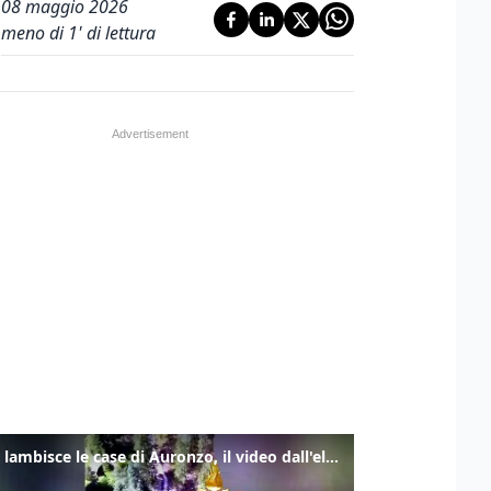
08 maggio 2026
meno di 1' di lettura
Frana lambisce le case di Auronzo, il video dall'elicottero dei vigili del fuoco