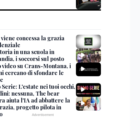
viene concessa la grazia
denziale
oria in una scuola in
ndia, i soccorsi sul posto
 video su Crans-Montana, i
ni cercano di sfondare le
te
Serie: L'estate nei tuoi occhi,
dini: nessuna, The bear
ra aiuta l'IA ad abbattere la
azia, progetto pilota in
o