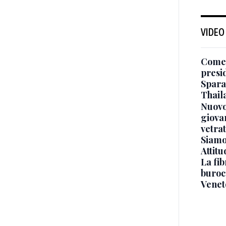
VIDEO
Come 
presi
Sparat
Thaila
Nuovo
giova
vetra
Siamo 
Attitu
La fib
burocr
Venet